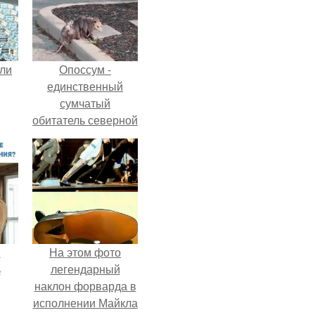
али
Опоссум -
единственный
сумчатый
обитатель северной
америки.
и
На этом фото
ь
легендарный
наклон форварда в
исполнении Майкла