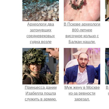
Археологи два
В Пскове археологи
затонувших
800-летнее
средневековых
височное кольцо с
судна возле
Балкан нашли.
острова Хайнань
обнаружили.
Принцесса дании
Mуж жену в Москве
В
Изабелла пошла
из-за ревности
служить в армию.
зарезал.