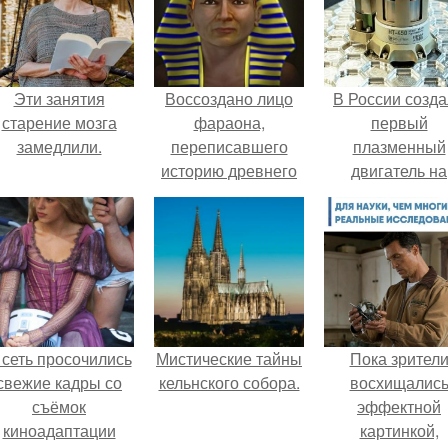
Эти занятия
Воссоздано лицо
В России созд
старение мозга
фараона,
первый
замедлили.
переписавшего
плазменный
историю древнего
двигатель на
Египта.
криптоне.
 сеть просочились
Мистические тайны
Пока зрител
свежие кадры со
кельнского собора.
восхищалис
съёмок
эффектной
киноадаптации
картинкой,