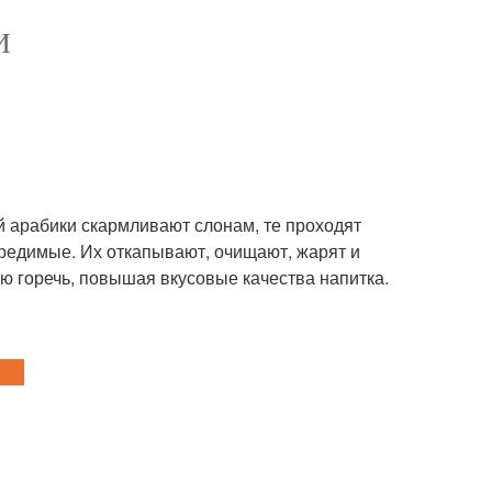
И
.
ой арабики скармливают слонам, те проходят
редимые. Их откапывают, очищают, жарят и
ую горечь, повышая вкусовые качества напитка.