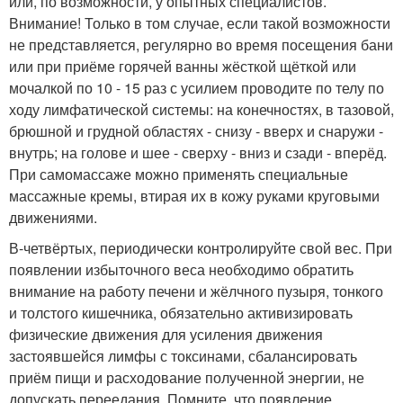
или, по возможности, у опытных специалистов.
Внимание! Только в том случае, если такой возможности
не представляется, регулярно во время посещения бани
или при приёме горячей ванны жёсткой щёткой или
мочалкой по 10 - 15 раз с усилием проводите по телу по
ходу лимфатической системы: на конечностях, в тазовой,
брюшной и грудной областях - снизу - вверх и снаружи -
внутрь; на голове и шее - сверху - вниз и сзади - вперёд.
При самомассаже можно применять специальные
массажные кремы, втирая их в кожу руками круговыми
движениями.
В-четвёртых, периодически контролируйте свой вес. При
появлении избыточного веса необходимо обратить
внимание на работу печени и жёлчного пузыря, тонкого
и толстого кишечника, обязательно активизировать
физические движения для усиления движения
застоявшейся лимфы с токсинами, сбалансировать
приём пищи и расходование полученной энергии, не
допускать переедания. Помните, что появление