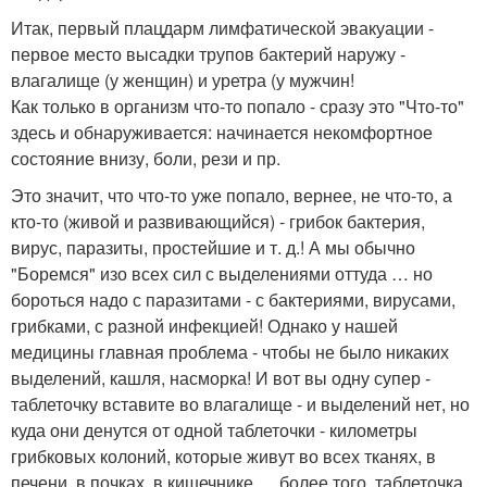
Итак, первый плацдарм лимфатической эвакуации -
первое место высадки трупов бактерий наружу -
влагалище (у женщин) и уретра (у мужчин!
Как только в организм что-то попало - сразу это "Что-то"
здесь и обнаруживается: начинается некомфортное
состояние внизу, боли, рези и пр.
Это значит, что что-то уже попало, вернее, не что-то, а
кто-то (живой и развивающийся) - грибок бактерия,
вирус, паразиты, простейшие и т. д.! А мы обычно
"Боремся" изо всех сил с выделениями оттуда … но
бороться надо с паразитами - с бактериями, вирусами,
грибками, с разной инфекцией! Однако у нашей
медицины главная проблема - чтобы не было никаких
выделений, кашля, насморка! И вот вы одну супер -
таблеточку вставите во влагалище - и выделений нет, но
куда они денутся от одной таблеточки - километры
грибковых колоний, которые живут во всех тканях, в
печени, в почках, в кишечнике … более того, таблеточка