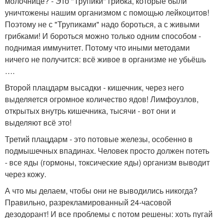
молочнице? - Это "Трупики" грибка, которые были
уничтожены нашим организмом с помощью лейкоцитов!
Поэтому не с "Трупиками" надо бороться, а с живыми
грибками! И бороться можно только одним способом -
поднимая иммунитет. Потому что иными методами
ничего не получится: всё живое в организме не убьёшь
….
Второй плацдарм высадки - кишечник, через него
выделяется огромное количество ядов! Лимфоузлов,
открытых внутрь кишечника, тысячи - вот они и
выделяют всё это!
Третий плацдарм - это потовые железы, особенно в
подмышечных впадинах. Человек просто должен потеть
- все яды (гормоны, токсические яды) организм выводит
через кожу.
А что мы делаем, чтобы они не выводились никогда?
Правильно, разрекламированный 24-часовой
дезодорант! И все проблемы с потом решены: хоть пугай