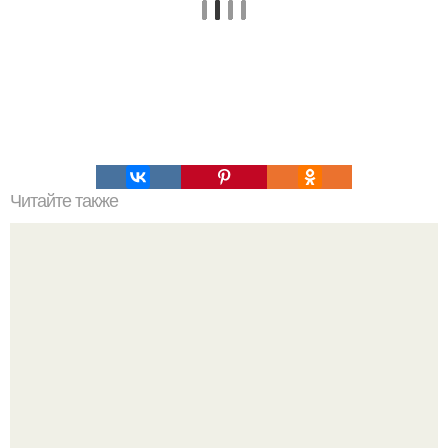
Читайте также
Это невероятное фото было сделано в чернобыле 24
апреля 1997 года.