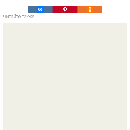
Читайте также
Хакерская командная строка. Командная строка cmd,
почувствуй себя хакером.