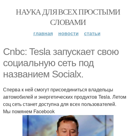
НАУКА ДЛЯ ВСЕХ ПРОСТЫМИ
СЛОВАМИ
главная
новости
статьи
Cnbc: Tesla зaпускает свою
социальную сеть под
названием Socialx.
Сперва к ней смогут присоединиться владельцы
автомобилей и энергетических продуктов Tesla. Летом
соц сеть станет доступна для всех пользователей.
Мы помянем Facebook