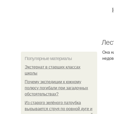
Лес
Она н
недов
Популярные материалы
Экстернат в старших классах
школы
Почему экспедиции к южному
полюсу погибали при загадочных
обстоятельствах?
Из старого зелёного патрубка
вырывается струя по ровной дуге и