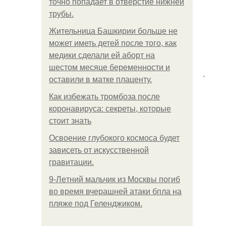
точно попадает в отверстие нижней
трубы.
Жительница Башкирии больше не
может иметь детей после того, как
медики сделали ей аборт на
шестом месяце беременности и
.
оставили в матке плаценту.
Как избежать тромбоза после
коронавируса: секреты, которые
стоит знать
Освоение глубокого космоса будет
зависеть от искусственной
гравитации.
9-Лeтний мaльчик из Москвы погиб
во время вчерашней атаки бпла на
пляже под Геленджиком.