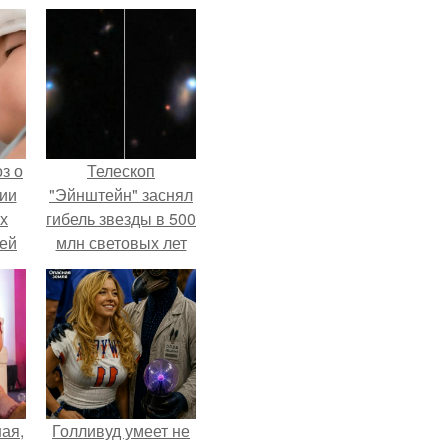
з о
Телескоп
ии
"Эйнштейн" заснял
х
гибель звезды в 500
тей
млн световых лет
от земли.
ая,
Голливуд умеет не