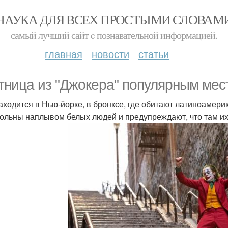
НАУКА ДЛЯ ВСЕХ ПРОСТЫМИ СЛОВАМ
самый лучший сайт c познавательной информацией.
главная
новости
статьи
тница из "Джокера" популярным мест
аходится в Нью-йорке, в бронксе, где обитают латиноаме
ольны наплывом белых людей и предупреждают, что там их 