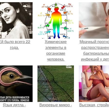
Ей было всего 22
Химические
Мрачный прогно
года.
элементы в
распространен
организме
бактериальны
человека.
инфекций у де
вышел.
Язык дятла -
Вихревые микро -
Высокая, стройн