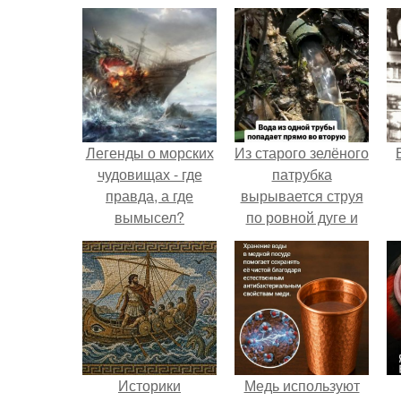
Легенды о морских
Из старого зелёного
чудовищах - где
патрубка
правда, а где
вырывается струя
вымысел?
по ровной дуге и
точно попадает в
отверстие нижней
трубы.
Историки
Медь используют