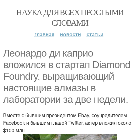
НАУКА ДЛЯ ВСЕХ ПРОСТЫМИ
СЛОВАМИ
главная
новости
статьи
Леонардо ди каприо
вложился в стартап Diamond
Foundry, выращивающий
настоящие алмазы в
лаборатории за две недели.
Вместе с бывшим президентом Ebay, соучредителем
Facebook и бывшим главой Twitter, актер вложил около
$100 млн