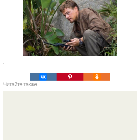
.
Читайте также