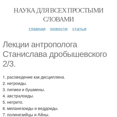
НАУКА ДЛЯ ВСЕХ ПРОСТЫМИ
СЛОВАМИ
главная
новости
статьи
Лекции антрополога
Станислава дробышевского
2/3.
1. расоведение как дисциплина.
2. негроиды.
3. пигмеи и бушмены.
4. австралоиды.
5. негрито.
6. меланезоиды и веддоиды.
7. полинезийцы и Айны.