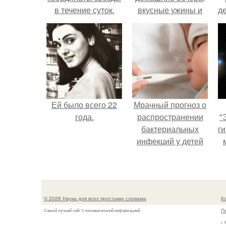
в течение суток.
вкусные ужины и
д
Определение
прогулки после
географических
дождя.
координат по
звездам.
Ей было всего 22
Мрачный прогноз о
года.
распространении
"
бактериальных
ги
инфекций у детей
вышел.
© 2026 Наука для всех простыми словами
К
П
Самый лучший сайт c познавательной информацией.
г.