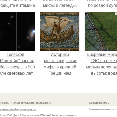
ефицита витамина
мифы и легенды.
по ровной дуге
D?
точно попадает
отверстие ниж
трубы.
Телескоп
Историки
Вихревые микр
Эйнштейн" заснял
рассказали, какие
ГЭС на реке 
бель звезды в 500
мифы о древней
малым перепа
млн световых лет
Греции нам
высоты: вод
от земли.
навязало кино.
закручивается
бетонной камер
вращает
вертикальну
онтакты
Пользовательское соглашение
Обратная связь
турбину.
олитика конфидециальности
Копирование разрешено при у
 Москва, ЮАО, Донской, Варшавское шоссе 125Ж корп.6, Бизнес-центр «Меридио»