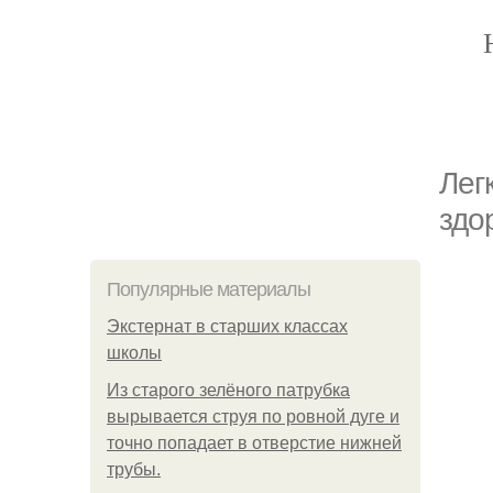
Лег
здо
Популярные материалы
Экстернат в старших классах
школы
Из старого зелёного патрубка
вырывается струя по ровной дуге и
точно попадает в отверстие нижней
трубы.