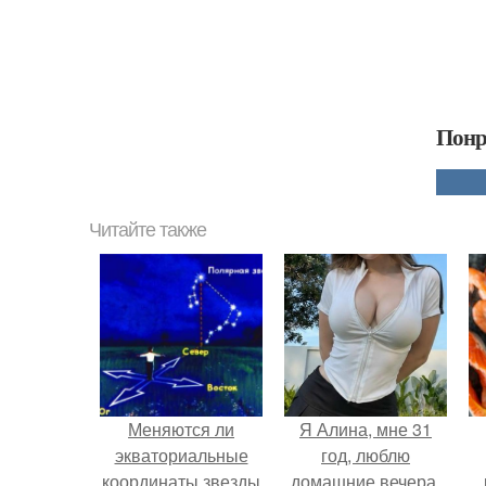
Понр
Читайте также
Меняются ли
Я Алина, мне 31
экваториальные
год, люблю
координаты звезды
домашние вечера,