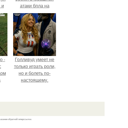
 и
атаки бпла на
 в
пляже под
ней
Геленджиком.
о -
Голливуд умеет не
с
только играть роли,
дом
но и болеть по-
а
настоящему.
 в
е и
ю
казании обратной гиперссылки.