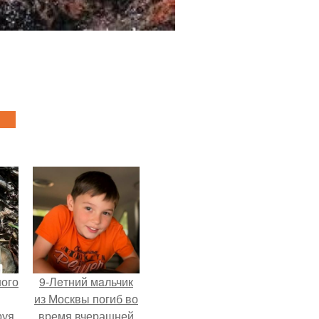
ного
9-Лeтний мaльчик
из Москвы погиб во
руя
время вчерашней