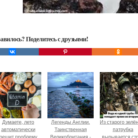
авилось? Поделитесь с друзьями!
Думаете, лето
Легенды Англии.
Из старого зелё
автоматически
Таинственная
патрубка
решит проблему
Великобритания -
вырывается ст