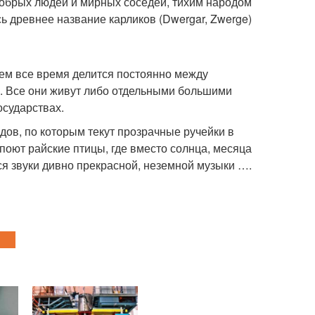
брых людей и мирных соседей, тихим народом
ь древнее название карликов (Dwergar, Zwerge)
ем все время делится постоянно между
 Все они живут либо отдельными большими
осударствах.
дов, по которым текут прозрачные ручейки в
 поют райские птицы, где вместо солнца, месяца
тся звуки дивно прекрасной, неземной музыки ….