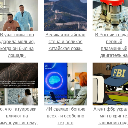
В участника сво
Великая китайская
В России созд
ударила молния,
стена и великая
первый
когда он был на
китайская ложь.
плазменный
лошади.
двигатель на
криптоне.
о, что татуировки
ИИ сделает богаче
Агент фбр украл
влияют на
всех - и особенно
млн в крипте
ммунную систему,
тех, кто
запомнив сид 