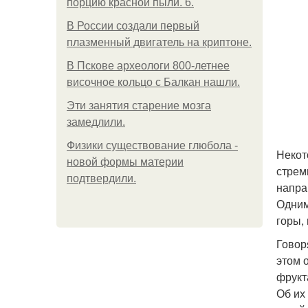
порцию красной пыли. 6.
В России создали первый
плазменный двигатель на криптоне.
В Пскове археологи 800-летнее
височное кольцо с Балкан нашли.
Эти занятия старение мозга
замедлили.
Физики существование глюбола -
Некот
новой формы материи
стрем
подтвердили.
напра
Одним
горы,
Говор
этом 
фрукт
Об их