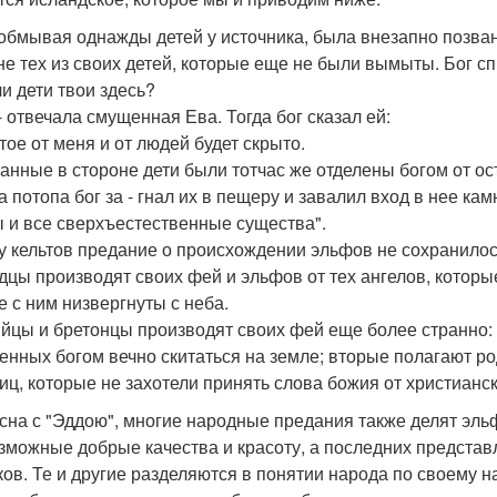
 обмывая однажды детей у источника, была внезапно позван
не тех из своих детей, которые еще не были вымыты. Бог сп
ли дети твои здесь?
 - отвечала смущенная Ева. Тогда бог сказал ей:
тое от меня и от людей будет скрыто.
анные в стороне дети были тотчас же отделены богом от о
а потопа бог за - гнал их в пещеру и завалил вход в нее кам
 и все сверхъестественные существа".
у кельтов предание о происхождении эльфов не сохранило
дцы производят своих фей и эльфов от тех ангелов, которы
е с ним низвергнуты с неба.
йцы и бретонцы производят своих фей еще более странно: п
енных богом вечно скитаться на земле; вторые полагают р
иц, которые не захотели принять слова божия от христианс
сна с "Эддою", многие народные предания также делят эл
зможные добрые качества и красоту, а последних представ
ков. Те и другие разделяются в понятии народа по своему н