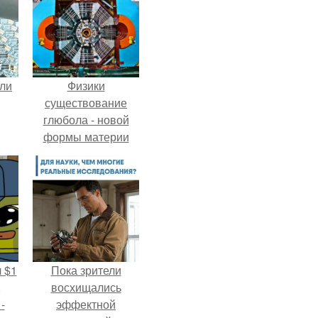
али
Физики
существование
глюбола - новой
формы материи
подтвердили.
 $1
Пока зрители
,
восхищались
-
эффектной