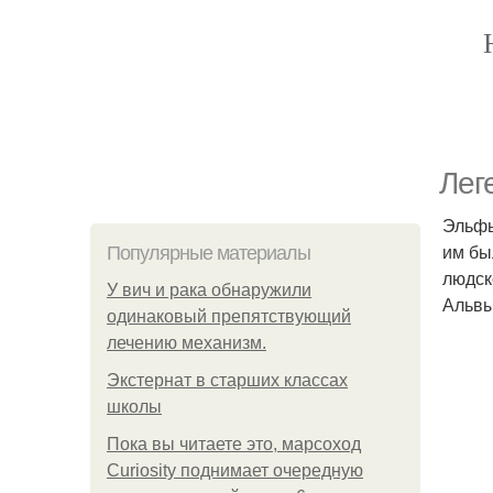
Лег
Эльфы
им бы
Популярные материалы
людск
У вич и рака обнаружили
Альвы
одинаковый препятствующий
лечению механизм.
Экстернат в старших классах
школы
Пока вы читаете это, марсоход
Curiosity поднимает очередную