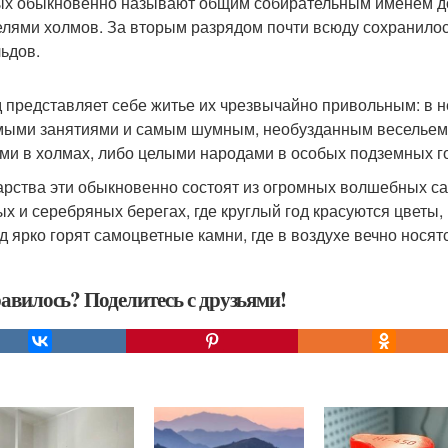
х обыкновенно называют общим собирательным именем до
елями холмов. За вторым разрядом почти всюду сохранилос
льдов.
 представляет себе житье их чрезвычайно привольным: в н
ыми занятиями и самым шумным, необузданным весельем.
ми в холмах, либо целыми народами в особых подземных г
арства эти обыкновенно состоят из огромных волшебных са
ых и серебряных берегах, где круглый год красуются цветы,
зд ярко горят самоцветные камни, где в воздухе вечно нося
авилось? Поделитесь с друзьями!