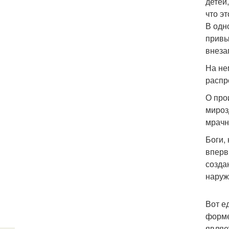
детей
что э
В одн
привы
внеза
На не
распр
О про
мироз
мрачн
Боги,
вперв
созда
наруж
Вот е
форме
являе