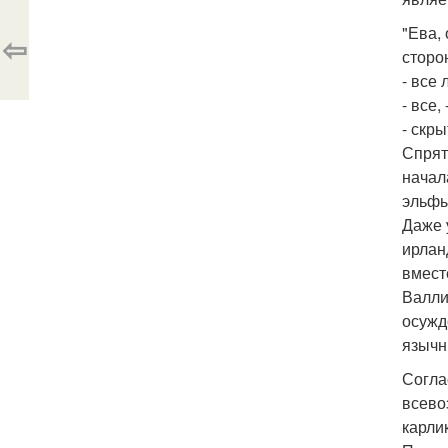
"Ева,
⇦
сторо
- все 
- все,
- скры
Спрят
начал
эльфы
Даже 
ирлан
вмест
Валли
осужд
язычн
Согла
всево
карли