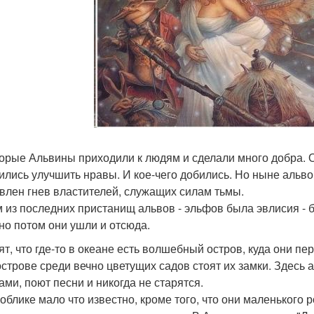
орые Альвины приходили к людям и сделали много добра. 
ились улучшить нравы. И кое-чего добились. Но ныне альво
влен гнев властителей, служащих силам тьмы.
 из последних пристанищ альвов - эльфов была эвлисия - 
 но потом они ушли и отсюда.
ят, что где-то в океане есть волшебный остров, куда они пе
острове среди вечно цветущих садов стоят их замки. Здесь 
ами, поют песни и никогда не старятся.
 облике мало что известно, кроме того, что они маленького