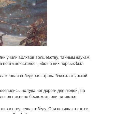
Они учили волхвов волшебству, тайным наукам,
в почти не осталось, ибо на них первых был
блаженная лебединая страна близ алатырской
реселились, но туда нет дороги для людей. На
альвов никто не беспокоит, они питаются
 роста и предвещают беду. Они похищают скот и