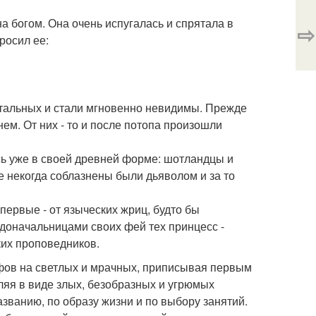
а богом. Она очень испугалась и спрятала в
⇨
росил ее:
стальных и стали мгновенно невидимы. Прежде
нем. От них - то и после потопа произошли
сь уже в своей древней форме: шотландцы и
е некогда соблазнены были дьяволом и за то
ервые - от языческих жриц, будто бы
одоначальницами своих фей тех принцесс -
ких проповедников.
ьфов на светлых и мрачных, приписывая первым
ляя в виде злых, безобразных и угрюмых
азванию, по образу жизни и по выбору занятий.