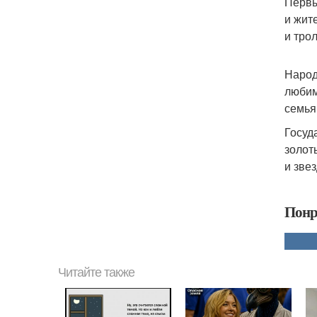
Первы
и жит
и тро
Народ
любим
семья
Госуд
золот
и зве
Понр
Читайте также