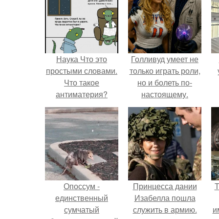
Наука Что это
Голливуд умеет не
простыми словами.
только играть роли,
Что такое
но и болеть по-
антиматерия?
настоящему.
Опоссум -
Принцесса дании
Т
единственный
Изабелла пошла
сумчатый
служить в армию.
и