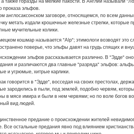
, а также горазды на мелкие пакости. В Англии называли "Л
то проказа эльфов.
ом англосаксонском заговоре, относящемся, по всем данны
чку метать издали крошечные железные стрелки, которые пр
пные мучительные колики.
мецком кошмар называется "Аlр"; этимологи возводят это с
остранено поверье, что эльфы давят на грудь спящих и вн
исхождении эльфов рассказывается различно. В "Эдде" оно 
дания и различаются два главные "разряда" эльфов: альфы 
ые и угрюмые, хитрые карлики.
 как говорится в "Эдде", восседая на своих престолах, держа
ые зародились в пыли, под землей, подобно червям, которы
ны в мясе имира и были в нем червями; но по воле богов во
ный вид людей.
динственное предание о происхождении жителей невидимог
. Все остальные предания явно под влиянием христианст
тся исландское, которое мы и приводим ниже.