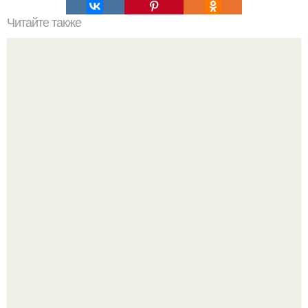
Читайте также
До сих пор мы говорили только о том, что новые
технологии меняют способ функционирования
капитализма.