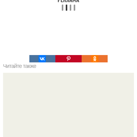
Читайте также
Мифические птицы. В мифологии разных стран большое
место занимают образы птиц.