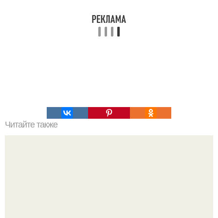
Читайте также
В 1948 году Ссср купил американский фильм "Гроздья