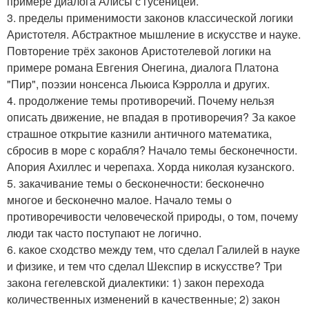
примере диалога Алисы с гусеницей.
3. пределы применимости законов классической логики
Аристотеля. Абстрактное мышление в искусстве и науке.
Повторение трёх законов Аристотелевой логики на
примере романа Евгения Онегина, диалога Платона
"Пир", поэзии нонсенса Льюиса Кэрролла и других.
4. продолжение темы противоречий. Почему нельзя
описать движение, не впадая в противоречия? За какое
страшное открытие казнили античного математика,
сбросив в море с корабля? Начало темы бесконечности.
Апория Ахиллес и черепаха. Хорда николая кузанского.
5. закачивание темы о бесконечности: бесконечно
многое и бесконечно малое. Начало темы о
противоречивости человеческой природы, о том, почему
люди так часто поступают не логично.
6. какое сходство между тем, что сделал Галилей в науке
и физике, и тем что сделал Шекспир в искусстве? Три
закона гегелевской диалектики: 1) закон перехода
количественных изменений в качественные; 2) закон