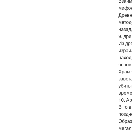
Взаим
мифол
Древн
метод
назад
9. др
Из др
израи
наход
основ
Храм 
завет
убиты
време
10. А
В то 
поздн
Образ
мегал