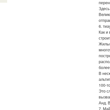
перен
Здесь
Велик
отпра
6. тиа
Как и
строи
Жилые
много
постр
распо
более
В нес
альти
100-т
Это с
вызва
Анд. 
7. Май