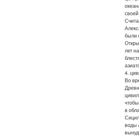
океан
своей
Счита
Алекс
были 
Откры
лет н
блест
азиат
4. ци
Во вр
Древн
цивил
чтобы
в обл
Сицил
воды 
вынуд