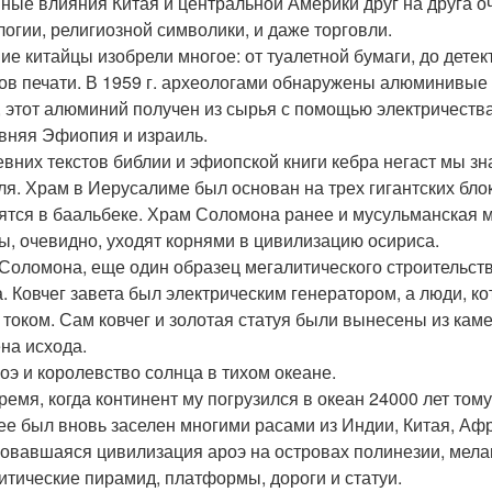
ные влияния Китая и центральной Америки друг на друга оче
огии, религиозной символики, и даже торговли.
ие китайцы изобрели многое: от туалетной бумаги, до детек
ов печати. В 1959 г. археологами обнаружены алюминивые 
, этот алюминий получен из сырья с помощью электричества
евняя Эфиопия и израиль.
евних текстов библии и эфиопской книги кебра негаст мы з
ля. Храм в Иерусалиме был основан на трех гигантских блок
ятся в баальбеке. Храм Соломона ранее и мусульманская м
ы, очевидно, уходят корнями в цивилизацию осириса.
Соломона, еще один образец мегалитического строительств
а. Ковчег завета был электрическим генератором, а люди, к
 током. Сам ковчег и золотая статуя были вынесены из ка
на исхода.
роэ и королевство солнца в тихом океане.
время, когда континент му погрузился в океан 24000 лет том
ее был вновь заселен многими расами из Индии, Китая, Аф
овавшаяся цивилизация ароэ на островах полинезии, мела
итические пирамид, платформы, дороги и статуи.