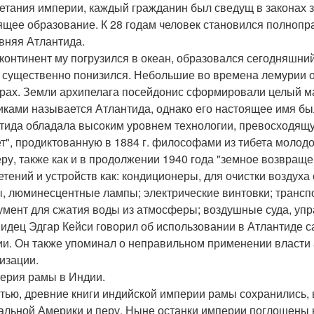
етания империи, каждый гражданин был сведущ в законах зе
ящее образование. К 28 годам человек становился полноп
евняя Атлантида.
 континент му погрузился в океан, образовался сегодняшний 
 существенно понизился. Небольшие во времена лемурии ос
рах. Земли архипелага посейдонис сформировали целый м
иками называется Атлантида, однако его настоящее имя бы
тида обладала высоким уровнем технологии, превосходящу
т", продиктованную в 1884 г. философами из тибета моло
ру, также как и в продолжении 1940 года "земное возвраще
етений и устройств как: кондиционеры, для очистки воздух
, люминесцентные лампы; электрические винтовки; трансп
умент для сжатия воды из атмосферы; воздушные суда, уп
идец Эдгар Кейси говорил об использовании в Атлантиде с
ии. Он также упоминал о неправильном применении власти 
изации.
перия рамы в Индии.
стью, древние книги индийской империи рамы сохранились, в
альной Америки и перу. Ныне останки империи поглощены 