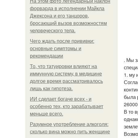
На этом фото легендарный наклон
форварда в исполнении Майкла
Джексона и его танцоров,
бросающий вызов возможностям
человеческого тела.
Чего ждать после прививки:
основные симптомы и
рекомендации
. Мы 
То, что татуировки влияют на
специ
иммунную систему, в медицине
1. му
долгое время рассматривалось
Согла
лишь как гипотеза.
конти
была 
ИИ сделает богаче всех - и
26000 
особенно тех, кто зарабатывает
В то 
меньше всего.
однак
Разумное употребление алкоголя:
земле
сколько вина можно пить женщине
Возмо