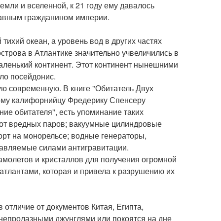
мли и вселенной, к 21 году ему давалось
равным гражданином империи.
тихий океан, а уровень вод в других частях
трова в Атлантике значительно учвеличились в
аленький континент. Этот континент нынешними
ло посейдонис.
ю современную. В книге "Обитатель Двух
дому калифорнийцу Фредерику Спенсеру
ние обитателя", есть упоминание таких
а от вредных паров; вакуумные цилиндровые
орт на монорельсе; водные генераторы,
равляемые силами антигравитации.
амолетов и кристаллов для получения огромной
атлантами, которая и привела к разрушению их
 отличие от документов Китая, Египта,
непролазными джунглями или покоятся на дне