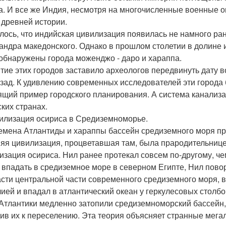
а. И все же Индия, несмотря на многочисленные военные о
 древней истории.
лось, что индийская цивилизация появилась не намного ранее
андра македонского. Однако в прошлом столетии в долине 
обнаружены города моженджо - даро и хараппа.
тие этих городов заставило археологов передвинуть дату 
азад. К удивлению современных исследователей эти города
ящий пример городского планирования. А система канализа
ских странах.
вилизация осириса в Средиземноморье.
емена Атлантиды и хараппы бассейн средиземного моря п
яя цивилизация, процветавшая там, была прародительницей
изация осириса. Нил ранее протекал совсем по-другому, чем
 впадать в средиземное море в северном Египте, Нил пово
асти центральной части современного средиземного моря, в
ией и впадал в атлантический океан у геркулесовых столбо
Атлантики медленно затопили средиземноморский бассейн,
ив их к переселению. Эта теория объясняет странные мега