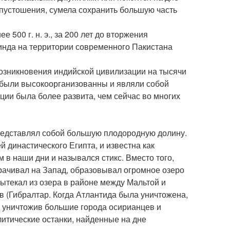
пустошения, сумела сохранить большую часть
 500 г. н. э., за 200 лет до вторжения
инда на территории современного Пакистана
возникновения индийской цивилизации на тысячи
 были высокоорганизованны и являли собой
ции была более развита, чем сейчас во многих
редставлял собой большую плодородную долину.
 династического Египта, и известна как
 в наши дни и назывался стикс. Вместо того,
рачивал на Запад, образовывал огромное озеро
ытекал из озера в районе между Мальтой и
в (Гибралтар. Когда Атлантида была уничтожена,
 уничтожив большие города осирианцев и
литические останки, найденные на дне