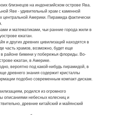
оих близнецов на индонезийском острове Ява.
ьной Яве - удивительный храм с каменной
лях центральной Америки. Пирамида фактически
.
ми и математиками, чьи ранние города жили в
уострове юкатан.
айя и других древних цивилизаций находятся в
где часть храмов, возможно, будет еще
в районе бимини у побережья флориды. Во-
острове юкатан, в Америке.
одно, вероятно под какой-нибудь пирамидой, в
лище древнего знания содержит кристаллы
ормации подобно современным компакт-дискам.
вилизациям, родился из огромного
тны описаниями небесных колесниц и
твительно, древние китайский и майянский