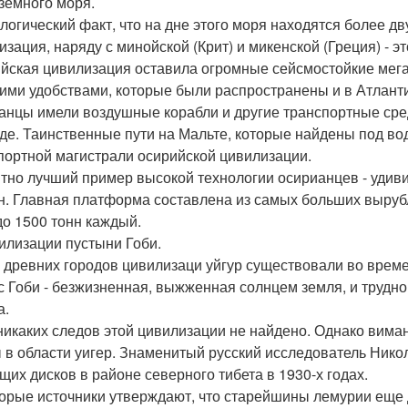
земного моря.
логический факт, что на дне этого моря находятся более дв
изация, наряду с минойской (Крит) и микенской (Греция) - 
йская цивилизация оставила огромные сейсмостойкие мега
гими удобствами, которые были распространены и в Атлант
анцы имели воздушные корабли и другие транспортные сре
де. Таинственные пути на Мальте, которые найдены под во
портной магистрали осирийской цивилизации.
тно лучший пример высокой технологии осирианцев - удив
н. Главная платформа составлена из самых больших вырубл
до 1500 тонн каждый.
вилизации пустыни Гоби.
 древних городов цивилизаци уйгур существовали во време
с Гоби - безжизненная, выжженная солнцем земля, и трудно 
а.
никаких следов этой цивилизации не найдено. Однако виман
 в области уигер. Знаменитый русский исследователь Ник
щих дисков в районе северного тибета в 1930-х годах.
орые источники утверждают, что старейшины лемурии еще 