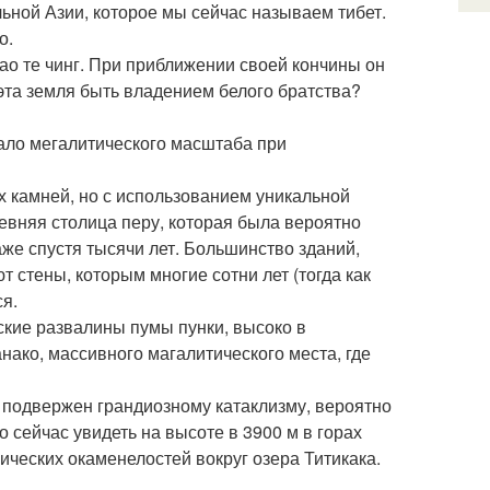
ьной Азии, которое мы сейчас называем тибет.
о.
ао те чинг. При приближении своей кончины он
 эта земля быть владением белого братства?
гало мегалитического масштаба при
 камней, но с использованием уникальной
древняя столица перу, которая была вероятно
же спустя тысячи лет. Большинство зданий,
 стены, которым многие сотни лет (тогда как
я.
еские развалины пумы пунки, высоко в
нако, массивного магалитического места, где
 подвержен грандиозному катаклизму, вероятно
сейчас увидеть на высоте в 3900 м в горах
ческих окаменелостей вокруг озера Титикака.