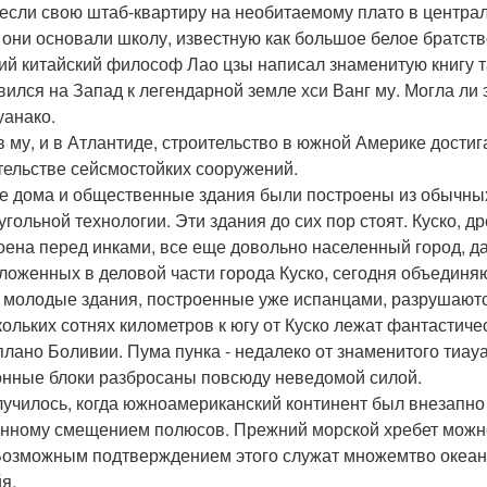
если свою штаб-квартиру на необитаемому плато в централ
 они основали школу, известную как большое белое братств
ий китайский философ Лао цзы написал знаменитую книгу т
вился на Запад к легендарной земле хси Ванг му. Могла ли
уанако.
 в му, и в Атлантиде, строительство в южной Америке дости
тельстве сейсмостойких сооружений.
 дома и общественные здания были построены из обычных
угольной технологии. Эти здания до сих пор стоят. Куско, 
оена перед инками, все еще довольно населенный город, да
ложенных в деловой части города Куско, сегодня объединяют
 молодые здания, построенные уже испанцами, разрушаютс
кольких сотнях километров к югу от Куско лежат фантастич
плано Боливии. Пума пунка - недалеко от знаменитого тиауа
онные блоки разбросаны повсюду неведомой силой.
лучилось, когда южноамериканский континент был внезапно
нному смещением полюсов. Прежний морской хребет можно 
Возможным подтверждением этого служат множемтво океани
я.