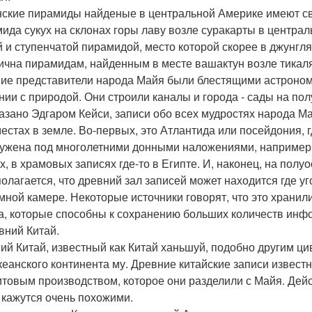
ские пирамиды найденые в центральной Америке имеют св
ида сукух на склонах горы лаву возле суракарты в централ
й и ступенчатой пирамидой, место которой скорее в джунг
ична пирамидам, найденным в месте вашактун возле тикаля
ие представители народа Майя были блестящими астронома
нии с природой. Они строили каналы и города - сады на пол
казано Эдгаром Кейси, записи обо всех мудростях народа М
местах в земле. Во-первых, это Атлантида или посейдония, 
ужена под многолетними донными наложениями, например 
х, в храмовых записях где-то в Египте. И, наконец, на полу
олагается, что древний зал записей может находится где уг
мной камере. Некоторые источники говорят, что это храни
а, которые способны к сохранению больших количеств инф
евний Китай.
ий Китай, известный как Китай ханьшуй, подобно другим ци
кеанского континента му. Древние китайские записи извес
товым производством, которое они разделили с Майя. Дейс
 кажутся очень похожими.