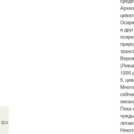
среди
Архео
цивил
Осири
и дру
осири
приро
транс
Вероя
(Лива
1200 
5. ци
Много
сейча
океан
Пока 
чужды
⇦
летаю
Некот