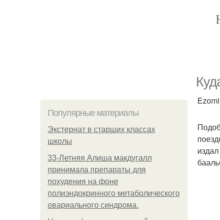
Куд
Ezomir
Популярные материалы
Подоб
Экстернат в старших классах
поезд
школы
издал
33-Летняя Алиша макдугалл
бааль
принимала препараты для
похудения на фоне
полиэндокринного метаболического
овариального синдрома.