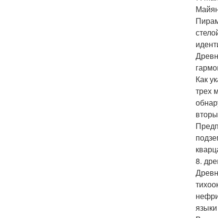
Майян
Пирам
стело
идент
Древн
гармо
Как у
трех 
обнар
вторы
Предп
подзе
кварц
8. др
Древн
тихоо
нефри
языки