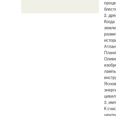
процв
блест
2. др
Когда
земли
разме
истор
Атлан
Плане
Оливе
изобр
лампы
инстр
Яснов
энерг
цивил
3. им
К сча
центр