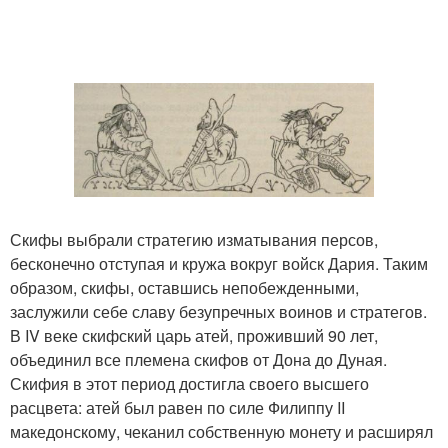
Скифы выбрали стратегию изматывания персов,
бесконечно отступая и кружа вокруг войск Дария. Таким
образом, скифы, оставшись непобежденными,
заслужили себе славу безупречных воинов и стратегов.
В IV веке скифский царь атей, проживший 90 лет,
объединил все племена скифов от Дона до Дуная.
Скифия в этот период достигла своего высшего
расцвета: атей был равен по силе Филиппу II
македонскому, чеканил собственную монету и расширял