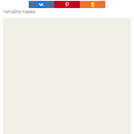
Читайте также
Интересные факты о воронах:
Телескоп "Эйнштейн" заснял гибель звезды в 500 млн
световых лет от земли.