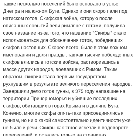
также несколько поселений было основано в устье
Днепра и на южном Буге. Однако и они скоро пали под
натиском готов. Скифская война, которую после
описанных событий вели римляне с готами, получила
свое название из-за того, что название "Скифы" стало
использоваться для обозначения готов, победивших
скифов настоящих. Скорее всего, было в этом ложном
именовании и доля правды, так как тысячи побежденных
скифов влились в готские войска, растворившись в
массе других народов, воевавших с Римом. Таким
образом, скифия стала первым государством,
рухнувшим в результате великого переселения народов.
Завершили дело готов гунны, в 375 году напавшие на
территории Причерноморья и убившие последних
скифов, обитавших в горах Крыма и в долине Буга.
Конечно, многие скифы опять-таки присоединялись к
гуннам, но ни о какой самостоятельно идентичности уже
не было и речи. Скифы как этнос исчезли в водовороте
переселений, и остались только на страницах