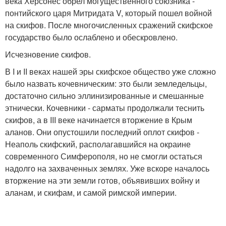
века Херсонес обрел могущественного союзника -
понтийского царя Митридата V, который пошел войной
на скифов. После многочисленных сражений скифское
государство было ослаблено и обескровлено.
Исчезновение скифов.
В I и II веках нашей эры скифское общество уже сложно
было назвать кочевническим: это были земледельцы,
достаточно сильно эллинизированные и смешанные
этнически. Кочевники - сарматы продолжали теснить
скифов, а в III веке начинается вторжение в Крым
аланов. Они опустошили последний оплот скифов -
Неаполь скифский, располагавшийся на окраине
современного Симферополя, но не смогли остаться
надолго на захваченных землях. Уже вскоре началось
вторжение на эти земли готов, объявивших войну и
аланам, и скифам, и самой римской империи.