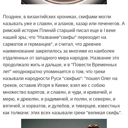
Позднее, в византийских хрониках, скифами могли
называть уже и славян, и аланов, хазар или печенегов. А
римский историк Плиний старший писал еще в I веке
нашей эры, что "Название"скифы" переходит на
сарматов и германцев", и считал, что древнее
наименование закрепилось за многими из наиболее
отдаленных от западного мира народов. Название это
продолжало жить и дальше, и в "Повести Временных
лет" неоднократно упоминается о том, что греки
называли народности Руси "скифью": "пошел Олег на
греков, оставив Игоря в Киеве; взял же с собою
множество варягов, и славян, и чуди, и кривичей, и
мерю, и древлян, и радимичей, и полян, и северян, и
вятичей, и хорватов, и дулебов, и тиверцев, известных
как толмачи: этих всех называли греки "великая скифь".