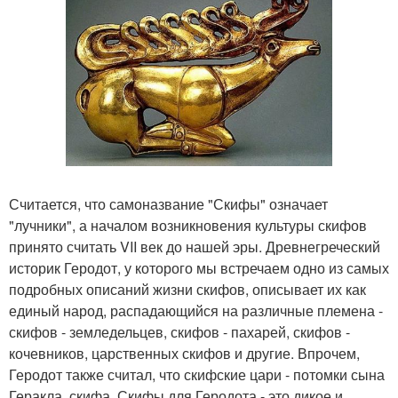
Считается, что самоназвание "Скифы" означает
"лучники", а началом возникновения культуры скифов
принято считать VII век до нашей эры. Древнегреческий
историк Геродот, у которого мы встречаем одно из самых
подробных описаний жизни скифов, описывает их как
единый народ, распадающийся на различные племена -
скифов - земледельцев, скифов - пахарей, скифов -
кочевников, царственных скифов и другие. Впрочем,
Геродот также считал, что скифские цари - потомки сына
Геракла, скифа. Скифы для Геродота - это дикое и