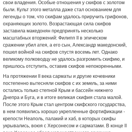
свои владения. Особые отношения у скифов с золотом
были. Культ этого металла даже стал основанием для
легенды о том, что скифам удалось приручить грифонов,
охраняющих золото. Возрастающая сила скифов
заставила македонян предпринять несколько
масштабных вторжений: Филипп II в эпическом
сражении убил атея, а его сын, Александр македонский,
пошел войной на скифов спустя восемь лет. Однако
великому полководцу не удалось разгромить скифию, и
пришлось отступить, оставив скифов непокоренными.
На протяжении II века сарматы и другие кочевники
постепенно вытесняли скифов с их земель, за ними
остались только степной Крым и бассейн нижнего
Днепра и Буга, и в итоге великая скифия стала малой.
После этого Крым стал центром скифского государства,
в нем появились хорошо укрепленные фортификации -
крепости Неаполь, палакий и хаб, в которых скифы
укрывались, воюя с Херсонесом и сарматами. В конце II