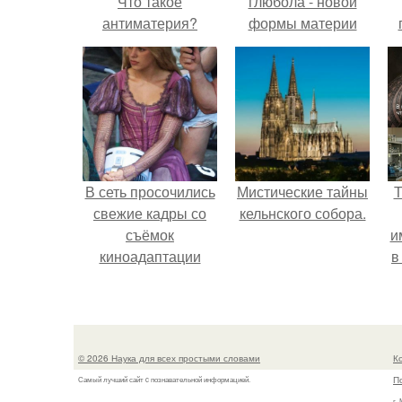
Что такое
глюбола - новой
антиматерия?
формы материи
подтвердили.
л
В сеть просочились
Мистические тайны
Т
свежие кадры со
кельнского собора.
съёмок
и
киноадаптации
в
"Рапунцель", и всё
внимание
моментально
л
оказалось
© 2026 Наука для всех простыми словами
К
приковано к Тиган
П
Самый лучший сайт c познавательной информацией.
крофт.
г.