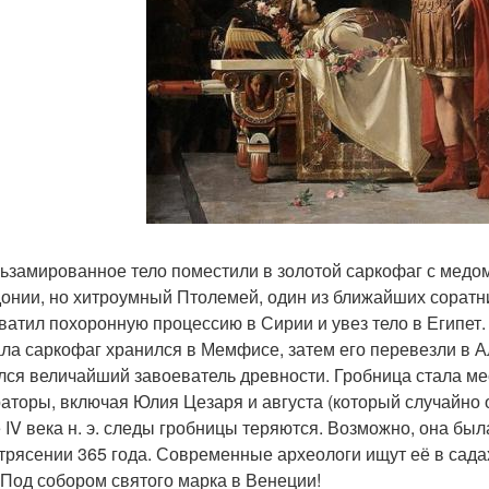
ьзамированное тело поместили в золотой саркофаг с медом
онии, но хитроумный Птолемей, один из ближайших соратн
ватил похоронную процессию в Сирии и увез тело в Египет.
ла саркофаг хранился в Мемфисе, затем его перевезли в А
лся величайший завоеватель древности. Гробница стала м
аторы, включая Юлия Цезаря и августа (который случайно о
 IV века н. э. следы гробницы теряются. Возможно, она бы
трясении 365 года. Современные археологи ищут её в садах
 Под собором святого марка в Венеции!