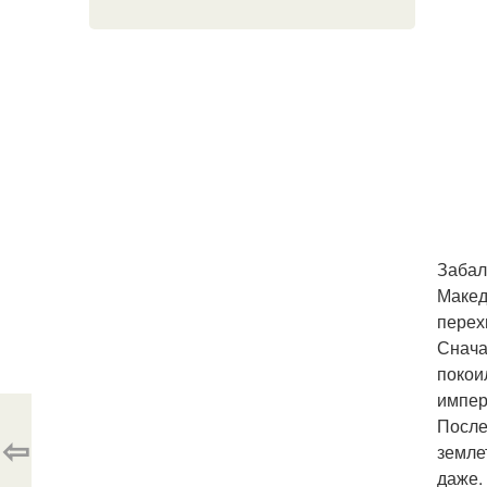
Забал
Макед
перех
Снача
покои
импер
После
⇦
земле
даже.