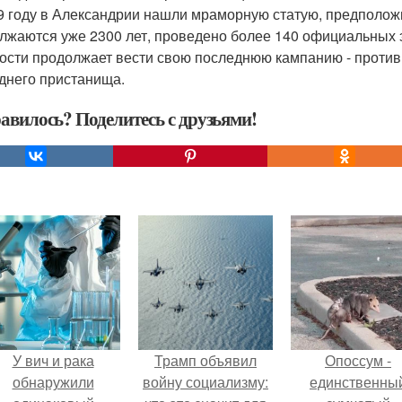
9 году в Александрии нашли мраморную статую, предполо
лжаются уже 2300 лет, проведено более 140 официальных 
ости продолжает вести свою последнюю кампанию - против 
днего пристанища.
авилось? Поделитесь с друзьями!
У вич и рака
Трамп объявил
Опоссум -
обнаружили
войну социализму:
единственны