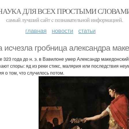
НАУКА ДЛЯ ВСЕХ ПРОСТЫМИ СЛОВАМ
самый лучший сайт c познавательной информацией.
главная
новости
статьи
а исчезла гробница александра мак
е 323 года до н. э. в Вавилоне умер Александр македонский
ают споры: яд из реки стикс, малярия или последствия не
ия о том, что случилось потом.