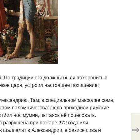
. По традиции его должны были похоронить в
иков царя, устроил настоящее похищение:
лександрию. Там, в специальном мавзолее сома,
естом паломничества: сюда приходили римские
тбил нос мумии, пытаясь её поцеловать.
ла разрушена при пожаре 272 года или
⇨
 шаллалат в Александрии, в оазисе сива и