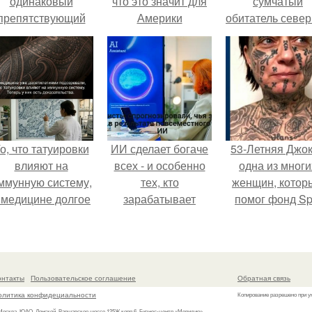
одинаковый
что это значит для
сумчатый
препятствующий
Америки
обитатель севе
ечению механизм.
америки.
о, что татуировки
ИИ сделает богаче
53-Летняя Джок
влияют на
всех - и особенно
одна из многи
ммунную систему,
тех, кто
женщин, котор
 медицине долгое
зарабатывает
помог фонд Spi
время
меньше всего.
van Tattoo,
рассматривалось
основанный 
ишь как гипотеза.
Роттердаме.
онтакты
Пользовательское соглашение
Обратная связь
олитика конфидециальности
Копирование разрешено при у
 Москва, ЮАО, Донской, Варшавское шоссе 125Ж корп.6, Бизнес-центр «Меридио»