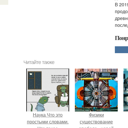
В 201
продо
древн
после
Понр
Читайте также
Наука Что это
Физики
простыми словами.
существование