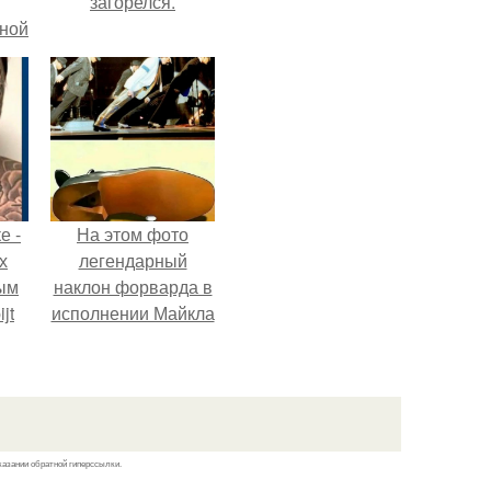
загорелся.
рной
е -
На этом фото
х
легендарный
ым
наклон форварда в
jt
исполнении Майкла
Джексона и его
в
танцоров,
бросающий вызов
возможностям
человеческого тела.
казании обратной гиперссылки.