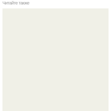
Читайте также
Это невероятное фото было сделано в чернобыле 24
апреля 1997 года.
Эти занятия старение мозга замедлили.