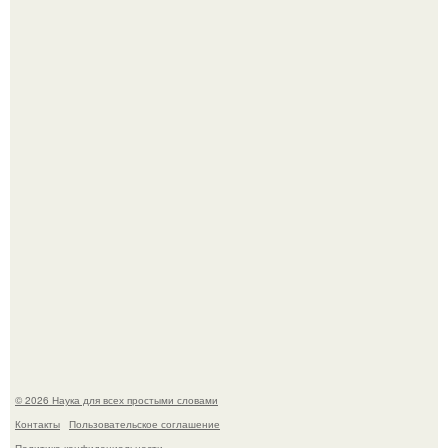
Пока зрители восхищались эффектной картинкой,
создатели фильма фактически построили одну из самых
точных визуальных моделей чёрной дыры.
33-Летняя Алиша макдугалл принимала препараты для
похудения на фоне полиэндокринного метаболического
овариального синдрома.
© 2026 Наука для всех простыми словами
Контакты
Пользовательское соглашение
Политика конфидециальности