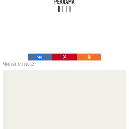
Читайте также
Почему у тебя что-то болит: всему есть своя причина?