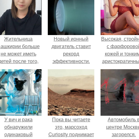
Жительница
Новый ионный
Высокая, стройн
ашкирии больше
двигатель ставит
с фарфорово
не может иметь
рекорд
кожей и тонки
детей после того,
эффективности.
аристократичн
ак медики сделали
чертами, эль
й аборт на шестом
выглядит так, б
месяце
сошла с полот
беременности и
художника.
оставили в матке
плаценту.
У вич и рака
Пока вы читаете
Автомобиль 
обнаружили
это, марсоход
центре Москв
одинаковый
Curiosity поднимает
загорелся.