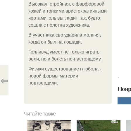
Высокая, стройная, с фарфоровой
кожей и тонкими аристократичными
чертами, эль выглядит так, будто
сошла с полотна художника.
В участника сво ударила молния,
когда он был на лошади.
Голливуд умеет не только играть
роли, но и болеть по-настоящему.
Физики существование глюбола -
.
новой формы материи
⇦
подтвердили.
Понр
Читайте также