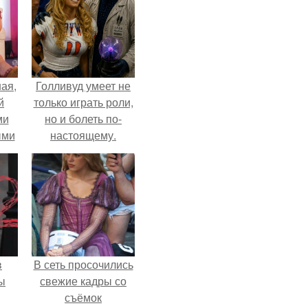
ая,
Голливуд умеет не
й
только играть роли,
ми
но и болеть по-
ыми
настоящему.
удто
на
в
В сеть просочились
ы
свежие кадры со
съёмок