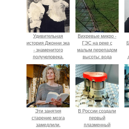
Удивительная
Вихревые микро -
история Джонни эка
ГЭС на реке с
Б
- знаменитого
малым перепадом
получеловека.
высоты: вода
закручивается в
к
бетонной камере и
е
вращает
вертикальную
турбину.
Эти занятия
В России создали
старение мозга
первый
замедлили.
плазменный