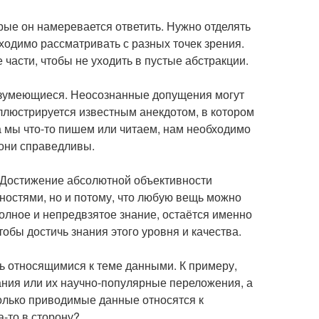
торые он намеревается ответить. Нужно отделять
бходимо рассматривать с разных точек зрения.
части, чтобы не уходить в пустые абстракции.
разумеющиеся. Неосознанные допущения могут
иллюстрируется известным анекдотом, в котором
да мы что-то пишем или читаем, нам необходимо
 они справедливы.
. Достижение абсолютной объективности
ностями, но и потому, что любую вещь можно
 полное и непредвзятое знание, остаётся именно
тобы достичь знания этого уровня и качества.
ь относящимися к теме данными. К примеру,
ания или их научно-популярные переложения, а
колько приводимые данные относятся к
а-то в сторону?