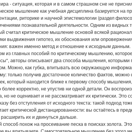
ира - ситуация, которая и в самом страшном сне не присни
ческое мышление как учебная дисциплина базируется на пр
ентации, риторике и научной эпистемологии (раздел филос
ичениями познавательной деятельности. Одним из видных те
ый считал критическое мышление основой всякой рациональн
ики выдвижения гипотез, их обоснования или опровержения
ния: важен именно метод и отношение к исходным данным.
ом из главных пособий по критическому мышлению, которо
сы", авторы описывают два способа мышления, которыми 
ом. Можно, как губка, впитывать всю окружающую информац
му: только получив достаточное количество фактов, можно
ек, который находится ближе к первому способу мышления,
 более корректно, не упустив ни одной детали. Он воспрои
а, но не оценивает и не рассматривает их критически. Это с
казу без отступления от исходного текста: такой подход т
тает критической дистанцированности: вы остаётесь в пред
 расширить их и двинуться дальше.
й способ похож на просеивание песка в поисках золота. Это
ое вы впитываете. Самостоятельное мышление без этого 