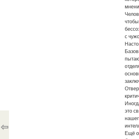
мнени
Челов
чтобы
бессо
с чуж
Насто
Базов
пытаю
отдел
основ
заклю
Отвер
критич
Иногд
это с
нашег
⇦
интел
Ещё о