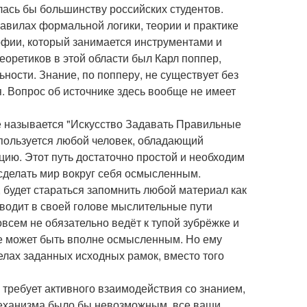
лась бы большинству российских студентов.
авилах формальной логики, теории и практике
офии, который занимается инструментами и
оретиков в этой области был Карл поппер,
ости. Знание, по попперу, не существует без
. Вопрос об источнике здесь вообще не имеет
е называется "Искусство Задавать Правильные
пользуется любой человек, обладающий
ию. Этот путь достаточно простой и необходим
 сделать мир вокруг себя осмысленным.
 будет стараться запомнить любой материал как
зводит в своей голове мыслительные пути
овсем не обязательно ведёт к тупой зубрёжке и
оже может быть вполне осмысленным. Но ему
елах заданных исходных рамок, вместо того
 требует активного взаимодействия со знанием,
механизма было бы невозможным, все ваши