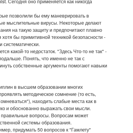
st. Сегодня оно применяется как никогда
орые позволили бы ему маневрировать в
ные мыслительные вирусы. Некоторые делают
мания на такую защиту и предпочитают плавно
 хотя бы примитивной техникой безопасности -
и систематически.
ся какой-то недостаток. "Здесь Что-то не так" -
одальше. Понять, что именно не так с
винуть собственные аргументы помогают навыки
циплин в высшем образовании многих
проявлять методическое сомнение (то есть,
омневаться"), находить слабые места как в
ётко и обоснованно выражать свои мысли.
ь правильные вопросы. Вопросам может
ественной системы образования.
имер, придумать 50 вопросов к "Гамлету"