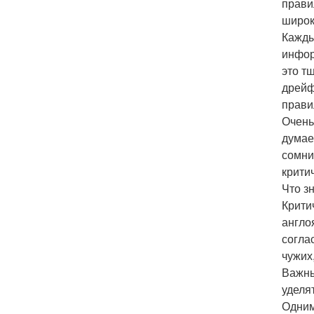
прави
широк
Кажды
инфор
это т
дрейф
прави
Очень
думае
сомни
крити
Что з
Крити
англо
согла
чужих
Важны
уделя
Одним