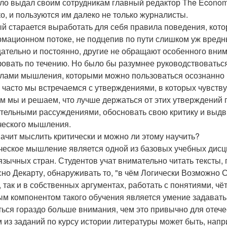
ло выдал своим сотрудникам главный редактор The Economi
о, и пользуются им далеко не только журналисты.
й старается выработать для себя правила поведения, кот
мационном потоке, не подцепив по пути слишком уж вред
щательно и постоянно, другие не обращают особенного вни
овать по течению. Но было бы разумнее руководствоваться
лами мышления, которыми можно пользоваться осознанно 
 часто мы встречаемся с утверждениями, в которых чувствует
м мы и решаем, что лучше держаться от этих утверждений п
тельными рассуждениями, обосновать свою критику и выд
ческого мышления.
начит мыслить критически и можно ли этому научить?
ческое мышление является одной из базовых учебных дис
язычных стран. Студентов учат внимательно читать тексты, 
сно Декарту, обнаруживать то, "в чём Логически Возможно С
, так и в собственных аргументах, работать с понятиями, ч
м компонентом такого обучения является умение задават
ться гораздо больше внимания, чем это привычно для отеч
 из заданий по курсу истории литературы может быть, напр