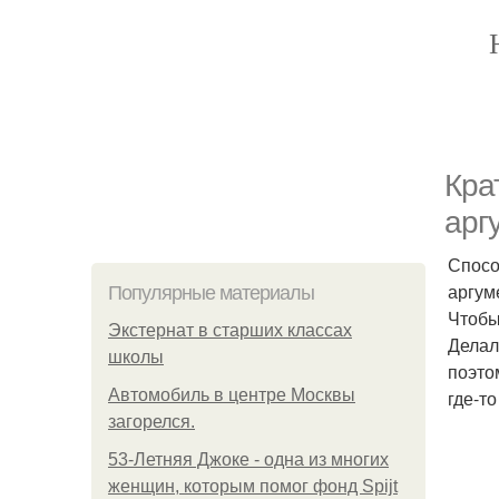
Кра
арг
Спосо
аргум
Популярные материалы
Чтобы
Экстернат в старших классах
Делал
школы
поэто
Автомобиль в центре Москвы
где-т
загорелся.
53-Летняя Джоке - одна из многих
женщин, которым помог фонд Spijt