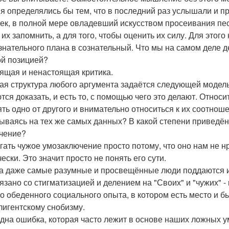
я определялись бы тем, что в последний раз услышали и п
ек, в полной мере овладевший искусством просеивания песк
 их запомнить, а для того, чтобы оценить их силу. Для этого
знательного плана в сознательный. Что мы на самом деле д
ой позицией?
ящая и ненастоящая критика.
ая структура любого аргумента задаётся следующей моделью:
тся доказать, и есть то, с помощью чего это делают. Относи
ять одно от другого и внимательно относиться к их соотно
ываясь на тех же самых данных? В какой степени привед
чение?
гать чужое умозаключение просто потому, что оно нам не нр
ески. Это значит просто не понять его сути.
а даже самые разумные и просвещённые люди поддаются и
вязано со стигматизацией и делением на "Своих" и "чужих" -
о обеденного социального опыта, в котором есть место и б
лигентскому снобизму.
дна ошибка, которая часто лежит в основе наших ложных у