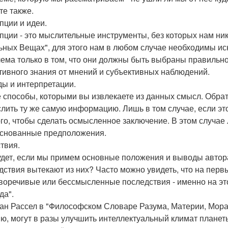
те также.
пции и идеи.
пции - это мыслительные инструменты, без которых нам ника
ьных Вещах", для этого нам в любом случае необходимы и
ема только в том, что они должны быть выбраны правильно 
тивного знания от мнений и субъективных наблюдений.
ы и интерпретации.
е способы, которыми вы извлекаете из данных смысл. Обрат
лить ту же самую информацию. Лишь в том случае, если это
ого, чтобы сделать осмысленное заключение. В этом случае 
снованные предположения.
твия.
удет, если мы примем основные положения и выводы автор
дствия вытекают из них? Часто можно увидеть, что на пер
воречивые или бессмысленные последствия - именно на эт
да".
ан Рассел в "Философском Словаре Разума, Материи, Морали
ю, могут в разы улучшить интеллектуальный климат планеты