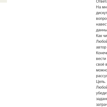
Ответ
На мн
диску
вопро
навес
данны
Как ч
Любой
автор
Конеч
вести
своё 
можно
рассу
Цель.
Любой
убеди
задан
затра