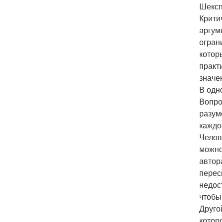
Шексп
Крити
аргум
огран
котор
практ
значе
В одн
Вопро
разум
каждо
Челов
можно
автор
перес
недос
чтобы
Друго
котор