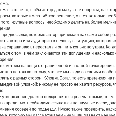
ема.
ема - это не то, в чём автор дал маху, а те вопросы, на ко
просы, которые имеют чёткое решение, от тех, которые нео
 того, крупные вопросы необходимо делить на более мелкие 
ения.
е предпосылки, которые автор принимает как сами собой 
вить автора или аудиторию в неловкую ситуацию, которая 
ека спрашивают, перестал ли он пить коньяк по утрам. Ког
аться о том, в чём заключаются эти допущения и насколько
 зрения.
е смотрим на вещи с ограниченной и частной точки зрения
можно не только потому, что все мы люди со своими особен
лять с разных сторон. "Уловка Бога", то есть претензия на
аведливой уловкой: никому не просто не хватит ресурсов, ч
е.
 утверждение должно подкрепляться релевантными, то ест
я о вреде гмо, необходимо ссылаться на научные исследов
 мнения соседей по подъезду. Нужно также проверить, нас
еме, которую мы рассматриваем - не ушли ли мы от неё куд