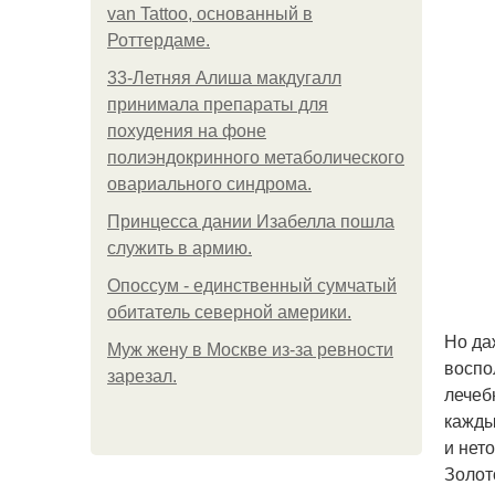
van Tattoo, основанный в
Роттердаме.
33-Летняя Алиша макдугалл
принимала препараты для
похудения на фоне
полиэндокринного метаболического
овариального синдрома.
Принцесса дании Изабелла пошла
служить в армию.
Опоссум - единственный сумчатый
обитатель северной америки.
Но да
Mуж жену в Москве из-за ревности
воспо
зарезал.
лечеб
кажды
и нето
Золот