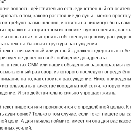
ах".
огие вопросы действительно есть единственный относитель
тировать о том, каково расстояние до луны - можно просто 
сов требуют размышления, и ответы на них могут быть сам
ти справки в авторитетном источнике: нужно оценить, нас
е и попытаться выстроить собственную цепочку рассужден
итать тексты: базовая структура рассуждения.
 текст - письменный или устный - должен содержать в себ
 рискует не донести своё сообщение до адресата.
но, в текстах СМИ или наших обыденных разговорах мы лег
 осмысленный разговор, из которого последуют определён
внимание на то, как строится рассуждение. Ниже приведены
 использовать в качестве координатной сетки, которую мо
ждение. И это действительно сильно упрощает жизнь.
 текст пишется или произносится с определённой целью. К 
ть аудиторию? Только в том случае, если текст пишете вы с
ной цели. А для начала поймите, имеет ли она для вас како
ченных усилий.