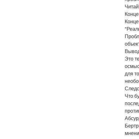
Читай
Конце
Конце
"Реал
Пробл
объек
Вывод
Это т
осмыс
для т
необо
Следс
Что б
после
проти
Абсур
Бертр
мнени