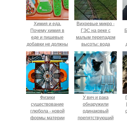
Химия и еда.
Вихревые микро -
Почему химия в
ГЭС на реке с
Б
еде и пищевые
малым перепадом
добавки не должны
высоты: вода
пугать людей.
закручивается в
к
бетонной камере и
е
вращает
вертикальную
турбину.
Физики
У вич и рака
существование
обнаружили
глюбола - новой
одинаковый
формы материи
препятствующий
подтвердили.
лечению механизм.