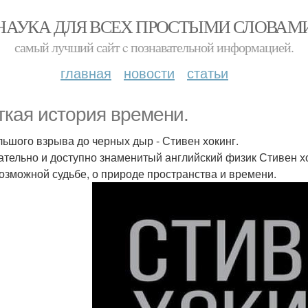
НАУКА ДЛЯ ВСЕХ ПРОСТЫМИ СЛОВАМ
самый лучший сайт c познавательной информацией.
главная
новости
статьи
ткая история времени.
льшого взрыва до черных дыр - Стивен хокинг.
ательно и доступно знаменитый английский физик Стивен х
возможной судьбе, о природе пространства и времени.