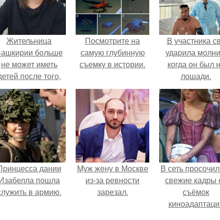
Жительница
Посмотрите на
В участника с
ашкирии больше
самую глубинную
ударила молни
не может иметь
съемку в истории.
когда он был 
детей после того,
лошади.
ак медики сделали
й аборт на шестом
месяце
беременности и
оставили в матке
плаценту.
Принцесса дании
Mуж жену в Москве
В сеть просочил
Изабелла пошла
из-за ревности
свежие кадры 
служить в армию.
зарезал.
съёмок
киноадаптаци
"Рапунцель", и 