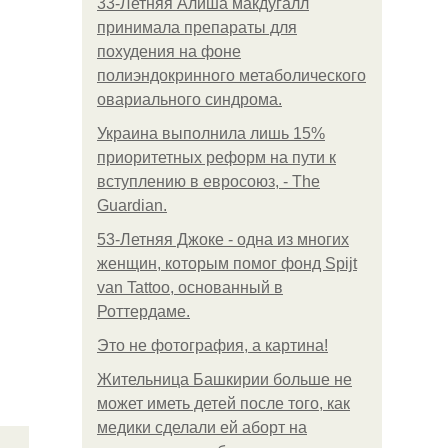
33-Летняя Алиша макдугалл
принимала препараты для
похудения на фоне
полиэндокринного метаболического
овариального синдрома.
Украина выполнила лишь 15%
приоритетных реформ на пути к
вступлению в евросоюз, - The
Guardian.
53-Летняя Джоке - одна из многих
женщин, которым помог фонд Spijt
van Tattoo, основанный в
Роттердаме.
Это не фотография, а картина!
Жительница Башкирии больше не
может иметь детей после того, как
медики сделали ей аборт на