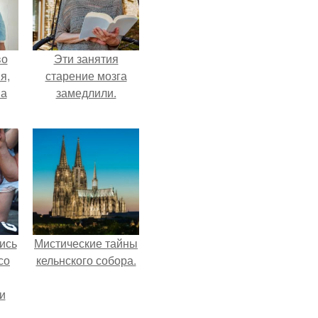
во
Эти занятия
я,
старение мозга
на
замедлили.
ись
Мистические тайны
со
кельнского собора.
и
всё