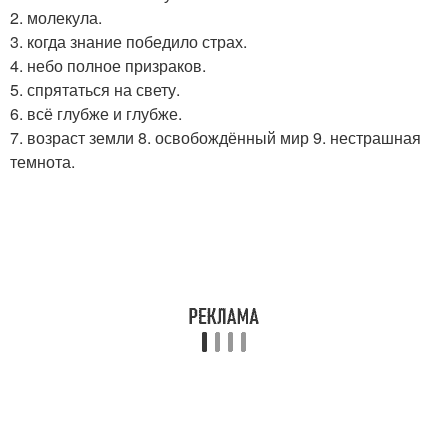
2. молекула.
3. когда знание победило страх.
4. небо полное призраков.
5. спрятаться на свету.
6. всё глубже и глубже.
7. возраст земли 8. освобождённый мир 9. нестрашная
темнота.