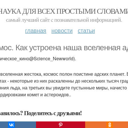
НАУКА ДЛЯ ВСЕХ ПРОСТЫМИ СЛОВАМ
самый лучший сайт c познавательной информацией.
главная
новости
статьи
мос. Как устроена наша вселенная а
мическое_кино@Science_Newworld).
вселенная жестока, космос полон поистине адских планет. 
тах - некоторые из них раскаленны до нескольких тысяч гр
яния льда, на третьих вы увидите пустынные миры, начис
рдировками комет и астероидов..
авилось? Поделитесь с друзьями!