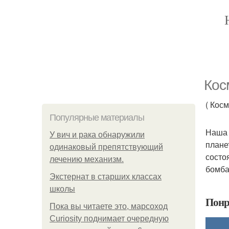
Кос
( Кос
Популярные материалы
Наша 
У вич и рака обнаружили
плане
одинаковый препятствующий
состо
лечению механизм.
бомба
Экстернат в старших классах
школы
Понр
Пока вы читаете это, марсоход
Curiosity поднимает очередную