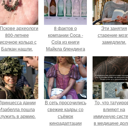
 Пскове археологи
8 фактов о
Эти занятия
800-летнее
компании Coca -
старение моз
исочное кольцо с
Cola из книги
замедлили.
Балкан нашли.
Майкла блендинга
"Coca - Cola.
Принцесса дании
В сеть просочились
То, что татуиро
Изабелла пошла
свежие кадры со
влияют на
служить в армию.
съёмок
иммунную систе
киноадаптации
в медицине дол