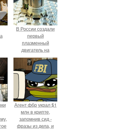
В России создали
га
первый
плазменный
двигатель на
криптоне.
вки
Агент фбр украл $1
млн в крипте,
му,
запомнив сид -
гое
фразы из дела, и