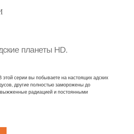
И
дские планеты HD.
В этой серии вы побываете на настоящих адских
адусов, другие полностью заморожены до
то выжженные радиацией и постоянными