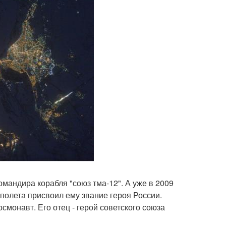
омандира корабля "союз тма-12". А уже в 2009
 полета присвоил ему звание героя России.
смонавт. Его отец - герой советского союза