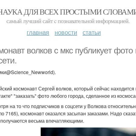
НАУКА ДЛЯ ВСЕХ ПРОСТЫМИ СЛОВАМ
самый лучший сайт c познавательной информацией.
главная
новости
статьи
монавт волков с мкс публикует фото
сети.
мки@Science_Newworld).
йский космонавт Сергей волков, который сейчас находится
такте" "заказать" фото любого города, сделанное из космоса
тря на то что подписчиков в соцсети у Волкова относительн
ло 7165), космонавт оказался засыпан заказами. Надо сказ
, получаются весьма впечатляющими.