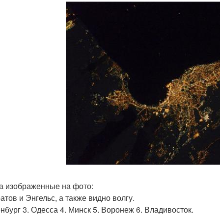
а изображенные на фото:
атов и Энгельс, а также видно волгу.
енбург 3. Одесса 4. Минск 5. Воронеж 6. Владивосток.