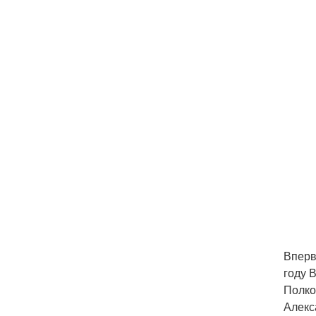
Вперв
году 
Полко
Алекс