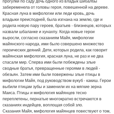
прогулки по саду дочь одного из владык шибалбы
забеременела от головы героя, повешенной на дереве.
Красная луна в мифологии или леди кровь, дочь
владыки преисподней, была изгнана на землю, где и
родила новую пару героев, братьев - близнецов, которых
назвали шбаланке и хунахпу. Когда новые герои
выросли, согласно сказаниям Майя, мифологии
майянского народа, ими было совершено множество
героических деяний. Дети, которых родила, как говорит
майянская мифология, красная луна, не раз и не два
спасали мир. Сперва ими были побеждены злые
сводные братья, превращенные героями в людей -
обезьян. Затем ими были повержены злые птицы в
мифологии Майя, под руководством вукуб - какиш. Герои
выбили птицам зубы и заменили их на мягкие зерна
Маиса. Птицы и мифология майянцев тесно
переплетены, пернатые многократно встречаются в
сказаниях индейцев, воплощая собой зло.
Сказания Майя, мифология майянцев повествуют о том,