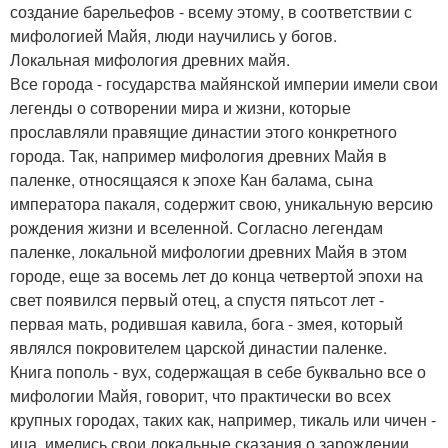
создание барельефов - всему этому, в соответствии с
мифологией Майя, люди научились у богов.
Локальная мифология древних майя.
Все города - государства майянской империи имели свои
легенды о сотворении мира и жизни, которые
прославляли правящие династии этого конкретного
города. Так, например мифология древних Майя в
паленке, относящаяся к эпохе Кан балама, сына
императора пакаля, содержит свою, уникальную версию
рождения жизни и вселенной. Согласно легендам
паленке, локальной мифологии древних Майя в этом
городе, еще за восемь лет до конца четвертой эпохи на
свет появился первый отец, а спустя пятьсот лет -
первая мать, родившая кавила, бога - змея, который
являлся покровителем царской династии паленке.
Книга пополь - вух, содержащая в себе буквально все о
мифологии Майя, говорит, что практически во всех
крупных городах, таких как, например, тикаль или чичен -
ица, имелись свои локальные сказания о зарождении