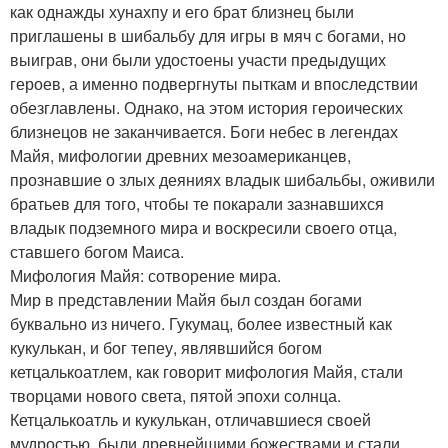
как однажды хунахпу и его брат близнец были
приглашены в шибальбу для игры в мяч с богами, но
выиграв, они были удостоены участи предыдущих
героев, а именно подвергнуты пыткам и впоследствии
обезглавлены. Однако, на этом история героических
близнецов не заканчивается. Боги небес в легендах
Майя, мифологии древних мезоамериканцев,
прознавшие о злых деяниях владык шибальбы, оживили
братьев для того, чтобы те покарали зазнавшихся
владык подземного мира и воскресили своего отца,
ставшего богом Маиса.
Мифология Майя: сотворение мира.
Мир в представлении Майя был создан богами
буквально из ничего. Гукумац, более известный как
кукулькан, и бог тепеу, являвшийся богом
кетцалькоатлем, как говорит мифология Майя, стали
творцами нового света, пятой эпохи солнца.
Кетцалькоатль и кукулькан, отличавшиеся своей
мудростью, были древнейшими божествами и стали