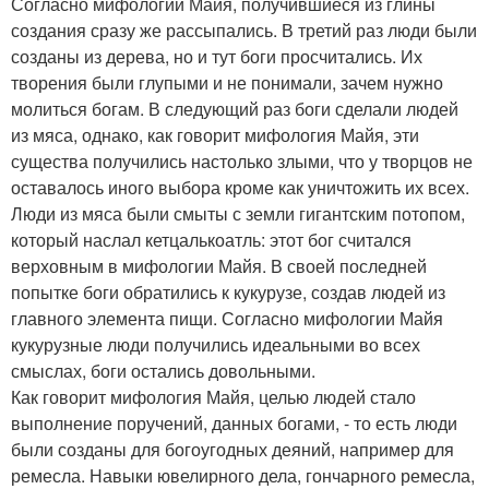
Согласно мифологии Майя, получившиеся из глины
создания сразу же рассыпались. В третий раз люди были
созданы из дерева, но и тут боги просчитались. Их
творения были глупыми и не понимали, зачем нужно
молиться богам. В следующий раз боги сделали людей
из мяса, однако, как говорит мифология Майя, эти
существа получились настолько злыми, что у творцов не
оставалось иного выбора кроме как уничтожить их всех.
Люди из мяса были смыты с земли гигантским потопом,
который наслал кетцалькоатль: этот бог считался
верховным в мифологии Майя. В своей последней
попытке боги обратились к кукурузе, создав людей из
главного элемента пищи. Согласно мифологии Майя
кукурузные люди получились идеальными во всех
смыслах, боги остались довольными.
Как говорит мифология Майя, целью людей стало
выполнение поручений, данных богами, - то есть люди
были созданы для богоугодных деяний, например для
ремесла. Навыки ювелирного дела, гончарного ремесла,