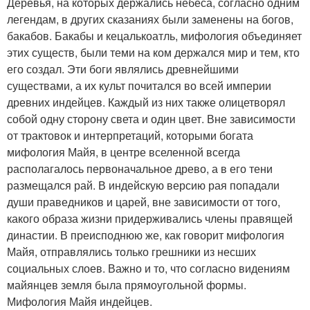
Деревья, на которых держались небеса, согласно одним
легендам, в других сказаниях были заменены на богов,
бакабов. Бакабы и кецалькоатль, мифология объединяет
этих существ, были теми на ком держался мир и тем, кто
его создал. Эти боги являлись древнейшими
существами, а их культ почитался во всей империи
древних индейцев. Каждый из них также олицетворял
собой одну сторону света и один цвет. Вне зависимости
от трактовок и интерпретаций, которыми богата
мифология Майя, в центре вселенной всегда
располагалось первоначальное древо, а в его тени
размещался рай. В индейскую версию рая попадали
души праведников и царей, вне зависимости от того,
какого образа жизни придерживались члены правящей
династии. В преисподнюю же, как говорит мифология
Майя, отправлялись только грешники из несших
социальных слоев. Важно и то, что согласно видениям
майянцев земля была прямоугольной формы.
Мифология Майя индейцев.