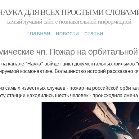
НАУКА ДЛЯ ВСЕХ ПРОСТЫМИ СЛОВАМ
самый лучший сайт c познавательной информацией.
главная
новости
статьи
мические чп. Пожар на орбитальной 
 на канале "Наука" выйдет цикл документальных фильмов "
ируемой космонавтике. Большинство историй рассказано о
из самых известных случаев - пожар на российской орбитал
рту станции находились шесть человек - происходила смена