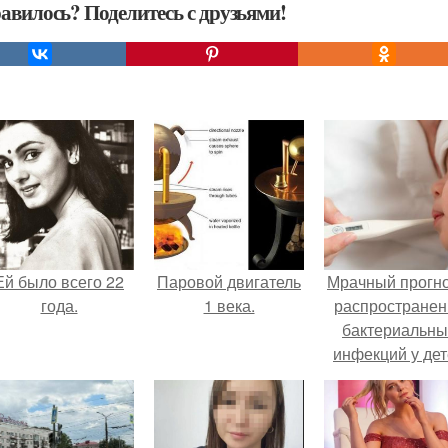
авилось? Поделитесь с друзьями!
Ей было всего 22
Паровой двигатель
Мрачный прогно
года.
1 века.
распространен
бактериальны
инфекций у де
вышел.