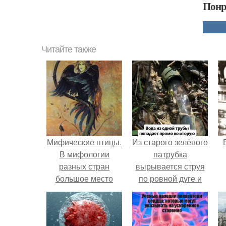
Понр
Читайте также
Мифические птицы.
Из старого зелёного
В мифологии
патрубка
разных стран
вырывается струя
большое место
по ровной дуге и
занимают образы
точно попадает в
птиц.
отверстие нижней
трубы.