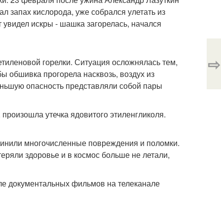
ал запах кислорода, уже собрался улетать из
т увидел искры - шашка загорелась, начался
⇨
цетиленовой горелки. Ситуация осложнялась тем,
бы обшивка прогорела насквозь, воздух из
меньшую опасность представляли собой пары
, произошла утечка ядовитого этиленгликоля.
чинили многочисленные повреждения и поломки.
еряли здоровье и в космос больше не летали,
икле документальных фильмов на телеканале