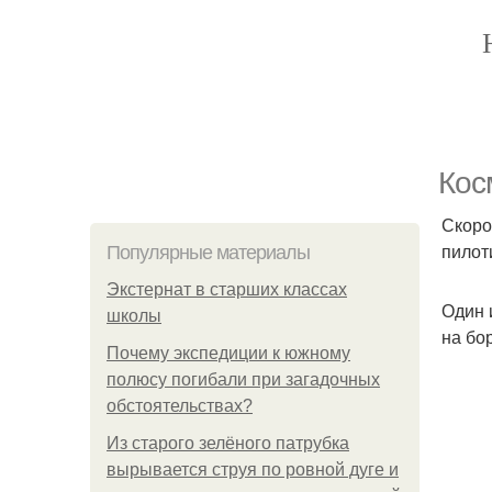
Кос
Скоро
пилот
Популярные материалы
Экстернат в старших классах
Один 
школы
на бо
Почему экспедиции к южному
полюсу погибали при загадочных
обстоятельствах?
Из старого зелёного патрубка
вырывается струя по ровной дуге и