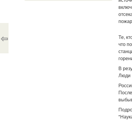
включ
отсек
пожар
⇦
Те, к
что п
станц
горен
В рез
Люди 
Росси
После
выбыв
Подро
"Наука