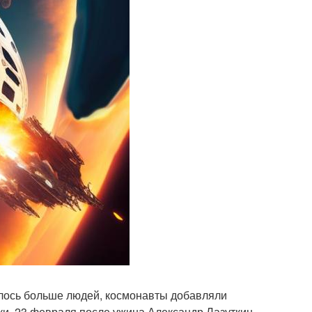
дилось больше людей, космонавты добавляли
ки. 23 февраля после ужина Александр Лазуткин