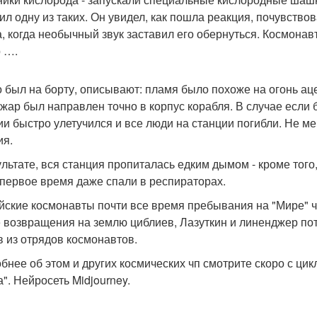
ил одну из таких. Он увидел, как пошла реакция, почувствов
а, когда необычный звук заставил его обернуться. Космонав
 ….
то был на борту, описывают: пламя было похоже на огонь а
ожар был направлен точно в корпус корабля. В случае если 
ии быстро улетучился и все люди на станции погибли. Не 
ия.
ультате, вся станция пропиталась едким дымом - кроме того
первое время даже спали в респираторах.
йские космонавты почти все время пребывания на "Мире" 
 возвращения на землю циблиев, Лазуткин и линенджер пот
 из отрядов космонавтов.
бнее об этом и других космических чп смотрите скоро с ц
". Нейросеть Midjourney.