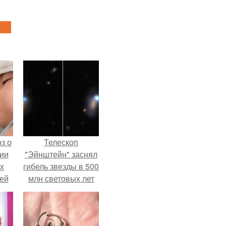
з о
Телескоп
ии
"Эйнштейн" заснял
х
гибель звезды в 500
тей
млн световых лет
от земли.