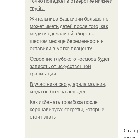
точно попадает в отверстие нижней
трубы.
Жительница Башкирии больше не
может иметь детей после того, как
медики сделали ей аборт на
шестом месяце беременности и
оставили в матке плаценту.
Освоение глубокого космоса будет
зависеть от искусственной
гравитации.
В участника сво ударила молния,
когда он был на лошади.
Как избежать тромбоза после
коронавируса: секреты, которые
стоит знать
Станц
источ