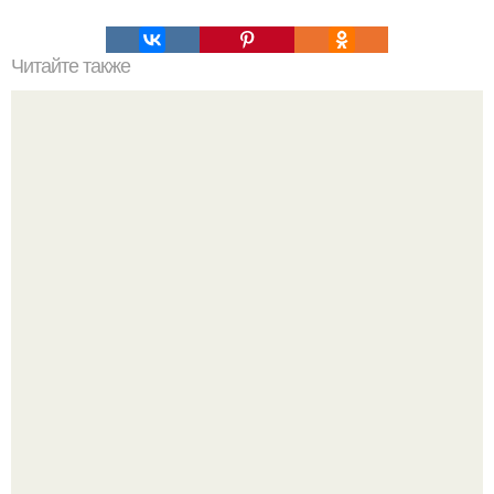
Читайте также
Массовое производство солнечных панелей при помощи
3D принтеров может изменить всё.