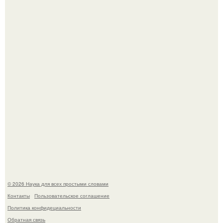
Эти занятия старение мозга замедлили.
В России создали первый плазменный двигатель на
криптоне.
© 2026 Наука для всех простыми словами
Контакты
Пользовательское соглашение
Политика конфидециальности
Обратная связь