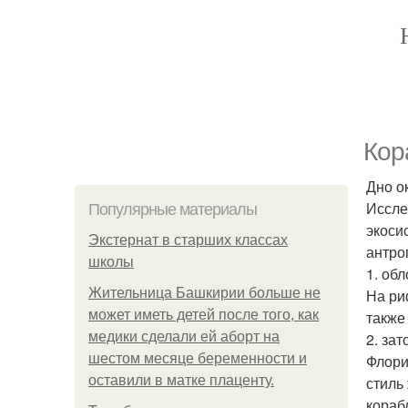
Кор
Дно о
Иссле
Популярные материалы
экоси
Экстернат в старших классах
антро
школы
1. об
Жительница Башкирии больше не
На ри
может иметь детей после того, как
также
медики сделали ей аборт на
2. за
шестом месяце беременности и
Флори
оставили в матке плаценту.
стиль
кораб