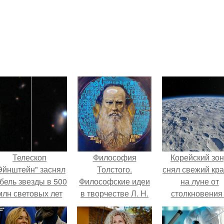
Телескоп
Философия
Корейский зо
Эйнштейн" заснял
Толстого.
снял свежий кр
бель звезды в 500
Философские идеи
на луне от
млн световых лет
в творчестве Л. Н.
столкновения
от земли.
Толстого.
обломком Falcon