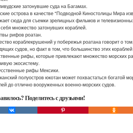
лливудские затонувшие суда на Багамах.
ские острова в качестве "Подводной Киностолицы Мира изв
жает сюда для съемки зрелищных фильмов и телевизионных
 себя множество затонувших кораблей.
ртвы рифов роатан.
ество кораблекрушений у побережья роатана говорит о том,
дящих судов, но факт в том, что большинство этих корабл
ственные рифы, которые привлекают множество морских ра
чивую экосистему.
кусственные рифы Мексики.
канский полуостров юкотан может похвастаться богатой мор
лей до отлично вооруженных военно-морских судов.
авилось? Поделитесь с друзьями!