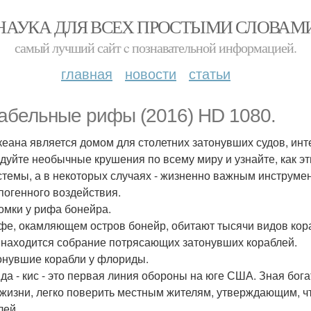
НАУКА ДЛЯ ВСЕХ ПРОСТЫМИ СЛОВАМ
самый лучший сайт c познавательной информацией.
главная
новости
статьи
абельные рифы (2016) HD 1080.
кеана является домом для столетних затонувших судов, ин
дуйте необычные крушения по всему миру и узнайте, как э
стемы, а в некоторых случаях - жизненно важным инструме
погенного воздействия.
ломки у рифа бонейра.
фе, окамляющем остров бонейр, обитают тысячи видов кора
 находится собрание потрясающих затонувших кораблей.
тонувшие корабли у флориды.
да - кис - это первая линия обороны на юге США. Зная бо
 жизни, легко поверить местным жителям, утверждающим, чт
лей.