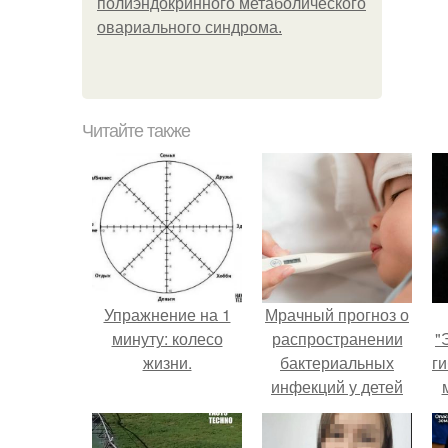
полиэндокринного метаболического
овариального синдрома.
Читайте также
Упражнение на 1
Мрачный прогноз о
минуту: колесо
распространении
"
жизни.
бактериальных
ги
инфекций у детей
вышел.