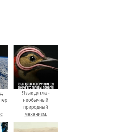
нд
Язык дятла -
атер
необычный
природный
 с
механизм.
 9.