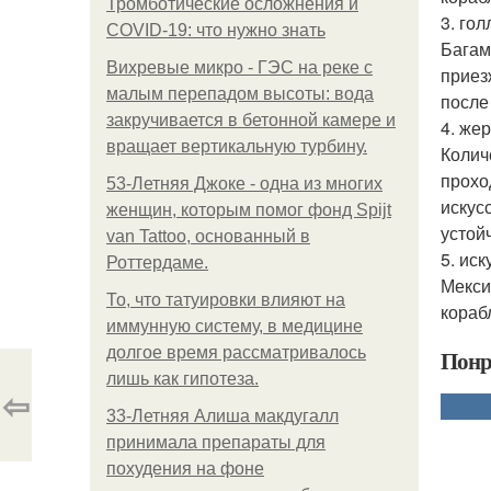
Тромботические осложнения и
3. го
COVID-19: что нужно знать
Багам
Вихревые микро - ГЭС на реке с
приез
малым перепадом высоты: вода
после
закручивается в бетонной камере и
4. же
вращает вертикальную турбину.
Колич
прохо
53-Летняя Джоке - одна из многих
искус
женщин, которым помог фонд Spijt
устой
van Tattoo, основанный в
5. ис
Роттердаме.
Мекси
То, что татуировки влияют на
кораб
иммунную систему, в медицине
долгое время рассматривалось
Понр
лишь как гипотеза.
⇦
33-Летняя Алиша макдугалл
принимала препараты для
похудения на фоне