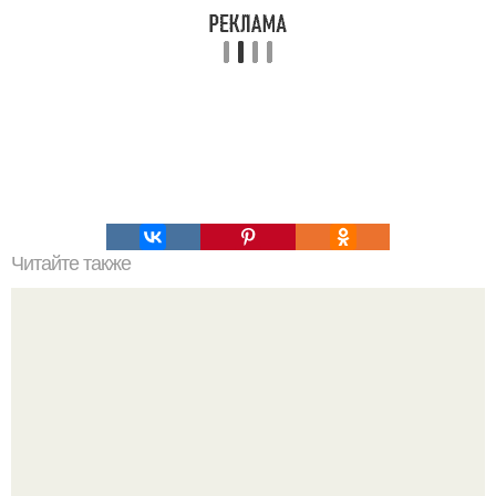
Читайте также
Метеорит ни при чем: ученые разгадали тайну
вымирания мамонтов.