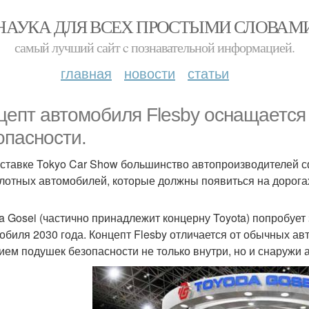
НАУКА ДЛЯ ВСЕХ ПРОСТЫМИ СЛОВАМ
самый лучший сайт c познавательной информацией.
главная
новости
статьи
цепт автомобиля Flesby оснащаетс
опасности.
ставке Tokyo Car Show большинство автопроизводителей с
лотных автомобилей, которые должны появиться на дорогах 
a Gosei (частично принадлежит концерну Toyota) попробует 
обиля 2030 года. Концепт Flesby отличается от обычных ав
ием подушек безопасности не только внутри, но и снаружи 