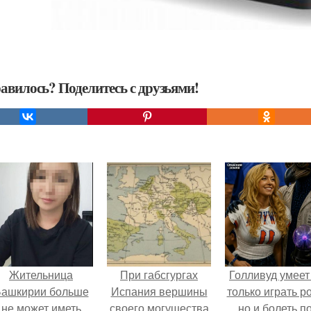
авилось? Поделитесь с друзьями!
Жительница
При габсгургах
Голливуд умеет
ашкирии больше
Испания вершины
только играть р
не может иметь
своего могущества
но и болеть по