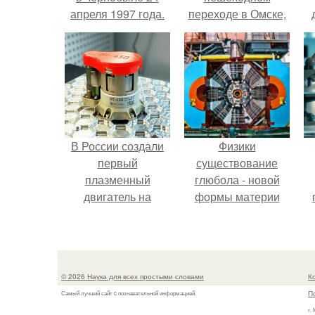
апреля 1997 года.
переходе в Омске,
пострадали 8
к
человек.
е
В России создали
Физики
первый
существование
плазменный
глюбола - новой
двигатель на
формы материи
криптоне.
подтвердили.
л
© 2026 Наука для всех простыми словами
К
П
Самый лучший сайт c познавательной информацией.
г.