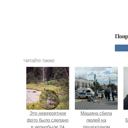
Понр
Читайте также
Это невероятное
Машина сбила
фото было сделано
людей на
Б
в чернобыле 24
пешеходном