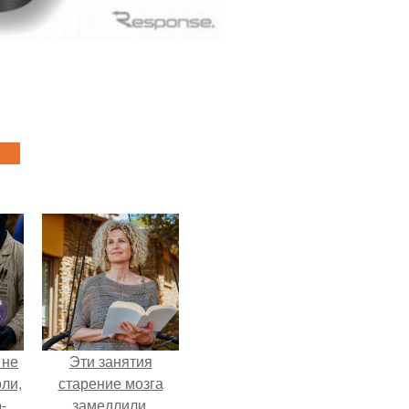
 не
Эти занятия
оли,
старение мозга
-
замедлили.