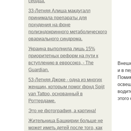
сердца.
33-Летняя Алиша макдугалл
принимала препараты для
похудения на фоне
полиэндокринного метаболического
овариального синдрома.
Украина выполнила лишь 15%
приоритетных реформ на пути к
Внешн
вступлению в евросоюз, - The
и в п
Guardian.
Помим
53-Летняя Джоке - одна из многих
освещ
женщин, которым помог фонд Spijt
водит
van Tattoo, основанный в
этого
Роттердаме.
Это не фотография, а картина!
Жительница Башкирии больше не
может иметь детей после того, как