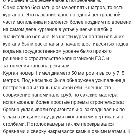
Само слово бесшатыр означает пять шатров, то есть
курганов. Это название дано по одной центральной
части могильника и является более поздним по времени,
на самом деле курганов в устье ущелья шалбыр
значительно больше. Из шести курганов три больших
кургана были раскопаны в начале шестидесятых годов,
когда на государственном уровне было принято
решение о строительстве капшагайской ГЭС и
затоплении каньона реки или.
Курган номер 1 имел диаметр 50 метров и высоту 7, 5
метров. Под насыпью была обнаружена усыпальница,
построенная из тянь-шаньской ели. Внешне это
сооружение напоминало сруб, но сакские мастера
использовали более простые приемы строительства:
бревна укладывали горизонтально, закладывая их по
углам в ряды между двумя вкопанными вертикально
столбами. Потолок камеры так же перекрывался
бревнами и сверху накрывался камышовыми матами. К