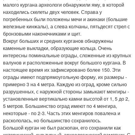
малого кургана археологи обнаружили яму, в которой
находились скелеты двух человек. Справа у
погребенных были положены мечи и акинаки (большие
железные кинжалы), а слева колчаны, пятьдесят стрел с
бронзовыми наконечниками и щит.
Вокруг больших и средних курганов обнаружены
каменные выкладки, образующие кольца. Очень
интересны поминальные ограды, сложенные из крупных
валунов и расположенные вокруг большого кургана. В
настоящее время их зафиксировано более 150. Эти
ограды имеют подпрямоугольную форму, их размеры -
примерно 3 на 4 метра. Каждую из оград, кроме сильно
разрушенных, с наружной стороны замыкают менгиры -
установленные вертикально камни высотой от 1, 5 до 2,
5 метров. Большинство оград имеют по 4 менгира,
некоторые - по 2-3. Часть этих менгиров повалена и
раскололась, но большинство сохранилось.
Большой курган не был раскопан, его сохранили как
исторический, культурный, археологический памятник. С