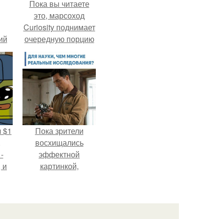
Пока вы читаете
это, марсоход
Curiosity поднимает
ий
очередную порцию
зм.
красной пыли. 6.
 $1
Пока зрители
,
восхищались
-
эффектной
 и
картинкой,
с
создатели фильма
х
фактически
построили одну из
самых точных