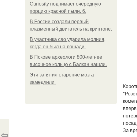
Curiosity поднимает очередную
порцию красной пыли. 6.
В России создали первый
плазменный двигатель на криптоне.
В участника сво ударила молния,
когда он был на лошади.
В Пскове археологи 800-летнее
височное кольцо с Балкан нашли.
Эти занятия старение мозга
замедлили.
Корот
"Розе
комет
вперв
потер
посад
За вр
⇦