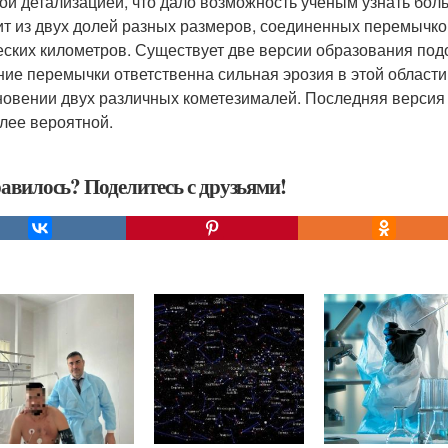
ой детализацией, что дало возможность ученым узнать бол
ит из двух долей разных размеров, соединенных перемычкой
еских километров. Существует две версии образования под
ние перемычки ответственна сильная эрозия в этой области,
новении двух различных кометезималей. Последняя версия и
лее вероятной.
авилось? Поделитесь с друзьями!