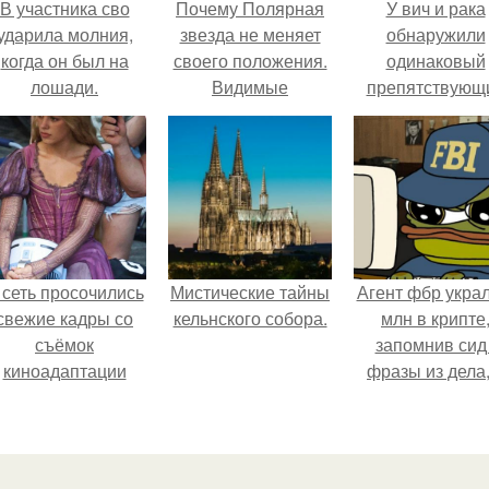
В участника сво
Почему Полярная
У вич и рака
ударила молния,
звезда не меняет
обнаружили
когда он был на
своего положения.
одинаковый
лошади.
Видимые
препятствующ
положения светил.
лечению механи
 сеть просочились
Мистические тайны
Агент фбр украл
свежие кадры со
кельнского собора.
млн в крипте
съёмок
запомнив сид 
киноадаптации
фразы из дела,
Рапунцель", и всё
советовался 
внимание
Chatgpt, как и
моментально
потратить.
оказалось