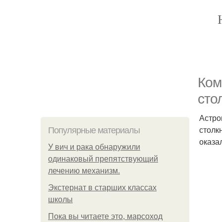
Ком
сто
Астро
столк
Популярные материалы
оказа
У вич и рака обнаружили
одинаковый препятствующий
лечению механизм.
Экстернат в старших классах
школы
Пока вы читаете это, марсоход