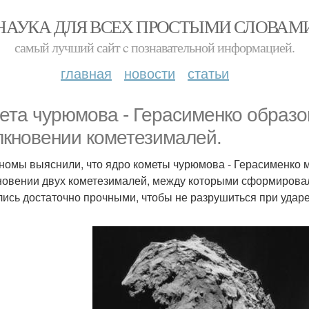
НАУКА ДЛЯ ВСЕХ ПРОСТЫМИ СЛОВАМ
самый лучший сайт c познавательной информацией.
главная
новости
статьи
ета чурюмова - Герасименко образо
лкновении кометезималей.
номы выяснили, что ядро кометы чурюмова - Герасименко 
новении двух кометезималей, между которыми сформировал
лись достаточно прочными, чтобы не разрушиться при ударе