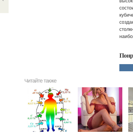
высок
состо
кубич
созда
столк
наибо
Понр
Читайте также