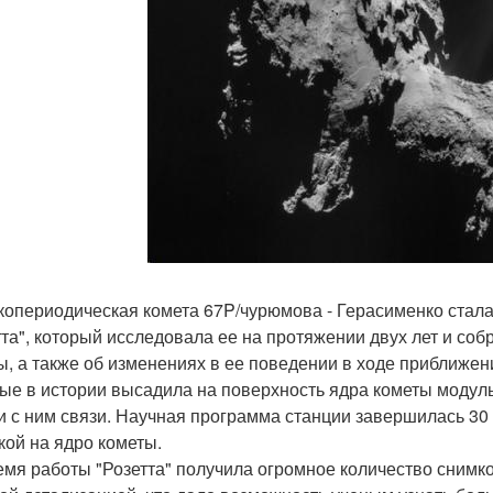
копериодическая комета 67P/чурюмова - Герасименко стал
тта", который исследовала ее на протяжении двух лет и соб
ы, а также об изменениях в ее поведении в ходе приближени
ые в истории высадила на поверхность ядра кометы модуль
и с ним связи. Научная программа станции завершилась 30
кой на ядро кометы.
емя работы "Розетта" получила огромное количество снимк