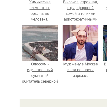
Химические
Высокая, стройная,
элементы в
с фарфоровой
организме
кожей и тонкими
человека.
аристократичными
чертами, эль
выглядит так, будто
сошла с полотна
художника.
Опоссум -
Mуж жену в Москве
В
единственный
из-за ревности
сумчатый
зарезал.
обитатель северной
америки.
"