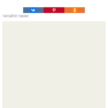
Читайте также
Гештальт. Что такое гештальт.
Думаете, лето автоматически решит проблему дефицита