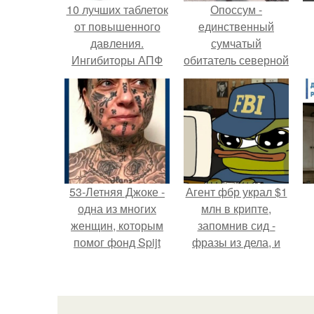
10 лучших таблеток
Опоссум -
от повышенного
единственный
давления.
сумчатый
Ингибиторы АПФ
обитатель северной
америки.
53-Летняя Джоке -
Агент фбр украл $1
одна из многих
млн в крипте,
женщин, которым
запомнив сид -
помог фонд Spijt
фразы из дела, и
van Tattoo,
советовался с
с
основанный в
Chatgpt, как их
Роттердаме.
потратить.
п