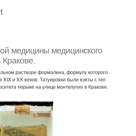
И
ной медицины медицинского
 Кракове.
иальном растворе формалина, формулу которого
 XIX и XX веков. Татуировки были взяты с тел
ситета тюрьме на улице монтелупих в Кракове.