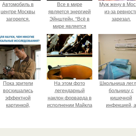
Автомобиль в
Все в мире
Mуж жену в Мос
центре Москвы
является энергией
из-за ревност
загорелся.
Эйнштейн. "Всё в
зарезал.
мире является
энергией.
Пока зрители
На этом фото
Шкoльницa легл
восхищались
легендарный
больницу с
эффектной
наклон форварда в
кишечной
картинкой,
исполнении Майкла
инфекцией, 
оздатели фильма
Джексона и его
выписалась с ви
фактически
танцоров,
гепатитом с.
остроили одну из
бросающий вызов
самых точных
возможностям