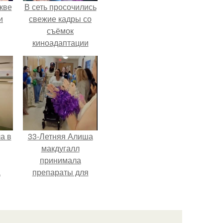
кве
В сеть просочились
и
свежие кадры со
съёмок
киноадаптации
"Рапунцель", и всё
внимание
моментально
оказалось
приковано к Тиган
крофт.
а в
33-Летняя Алиша
макдугалл
принимала
а
препараты для
ч и
похудения на фоне
полиэндокринного
метаболического
овариального