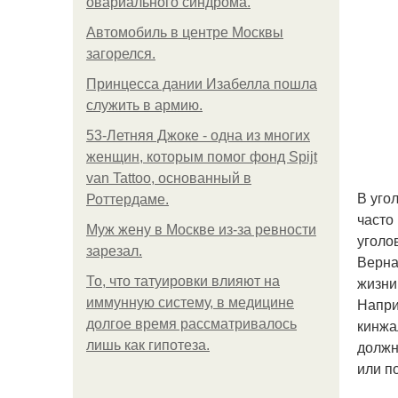
овариального синдрома.
Автомобиль в центре Москвы
загорелся.
Принцесса дании Изабелла пошла
служить в армию.
53-Летняя Джоке - одна из многих
женщин, которым помог фонд Spijt
van Tattoo, основанный в
В уго
Роттердаме.
часто
Mуж жену в Москве из-за ревности
уголо
зарезал.
Верна
жизни
То, что татуировки влияют на
Напри
иммунную систему, в медицине
кинжа
долгое время рассматривалось
должн
лишь как гипотеза.
или п