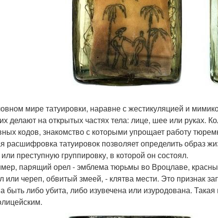
ловном мире татуировки, наравне с жестикуляцией и мимик
 их делают на открытых частях тела: лице, шее или руках. 
вных кодов, знакомство с которыми упрощает работу тюрем
я расшифровка татуировок позволяет определить образ жиз
 или преступную группировку, в которой он состоял.
мер, парящий орел - эмблема тюрьмы во Вроцлаве, красный
л или череп, обвитый змеей, - клятва мести. Это признак з
а быть либо убита, либо изувечена или изуродована. Така
олицейским.