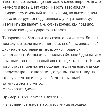
Уменьшение вылета делает колею колес шире; хотя это
немного и повышает устойчивость автомобиля и
придает ему стильный гоночный вид, но вместе с тем
резко перегружает подшипники ступиц и подвеску.
Увеличить же вылет, т. е. сузить колею, как правило,
невозможно - диск упрется в тормоз.
Типоразмеры болтов и гаек крепления колеса. Лишь в
том случае, если вы меняете стальной штампованный
диск на легкосплавный, возможно, придется
использовать болты (или шпильки) большей длины, чем
штатные, - легкосплавный диск толще стального. Кроме
того, старый крепеж не подойдет, если на новом диске
предусмотрены отверстия, допустим под затяжку на
сферу, а имеющиеся у вас болты (штатные)
затягиваются на конус.
Маркировка дисков.
Пример: 6. 0x15" 5x112 Et29 d58. 6.
* 6. 0 - ширина диска в дюймах ( "B" на рисунке).