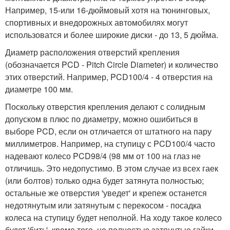
Например, 15-или 16-дюймовый хотя на тюнинговых,
спортивных и внедорожных автомобилях могут
использоватся и более широкие диски - до 13, 5 дюйма.
Диаметр расположения отверстий крепления
(обозначается PCD - Pitch Circle Diameter) и количество
этих отверстий. Например, PCD100/4 - 4 отверстия на
диаметре 100 мм.
Поскольку отверстия крепления делают с солидным
допуском в плюс по диаметру, можно ошибиться в
выборе PCD, если он отличается от штатного на пару
миллиметров. Например, на ступицу с PCD100/4 часто
надевают колесо PCD98/4 (98 мм от 100 на глаз не
отличишь. Это недопустимо. В этом случае из всех гаек
(или болтов) только одна будет затянута полностью;
остальные же отверстия 'уведет' и крепеж останется
недотянутым или затянутым с перекосом - посадка
колеса на ступицу будет неполной. На ходу такое колесо
будет 'бить', кроме того, не полностью затянутые гайки