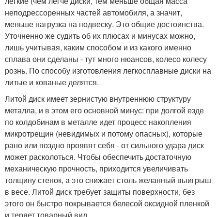
легкие (чем легче диски, тем меньше общая масса
неподрессоренных частей автомобиля, а значит,
меньше нагрузка на подвеску. Это общие достоинства.
Уточненно же судить об их плюсах и минусах можно,
лишь учитывая, каким способом и из какого именно
сплава они сделаны - тут много нюансов, колесо колесу
рознь. По способу изготовления легкосплавные диски на
литые и кованые делятся.
Литой диск имеет зернистую внутреннюю структуру
металла, и в этом его основной минус: при долгой езде
по колдобинам в металле идет процесс накопления
микротрещин (невидимых и потому опасных), которые
рано или поздно проявят себя - от сильного удара диск
может расколоться. Чтобы обеспечить достаточную
механическую прочность, приходится увеличивать
толщину стенок, а это снижает столь желанный выигрыш
в весе. Литой диск требует защиты поверхности, без
этого он быстро покрывается белесой оксидной пленкой
и теряет товарный вид.