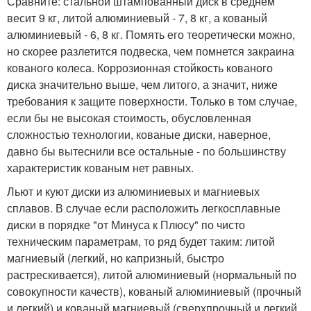
Сравните: стальной штампованный диск в среднем
весит 9 кг, литой алюминиевый - 7, 8 кг, а кованый
алюминиевый - 6, 8 кг. Помять его теоретически можно,
но скорее разлетится подвеска, чем помнется закраина
кованого колеса. Коррозионная стойкость кованого
диска значительно выше, чем литого, а значит, ниже
требования к защите поверхности. Только в том случае,
если бы не высокая стоимость, обусловленная
сложностью технологии, кованые диски, наверное,
давно бы вытеснили все остальные - по большинству
характеристик кованым нет равных.
Льют и куют диски из алюминиевых и магниевых
сплавов. В случае если расположить легкосплавные
диски в порядке "от Минуса к Плюсу" по чисто
техническим параметрам, то ряд будет таким: литой
магниевый (легкий, но капризный, быстро
растрескивается), литой алюминиевый (нормальный по
совокупности качеств), кованый алюминиевый (прочный
и легкий) и кованый магниевый (сверхпрочный и легкий.