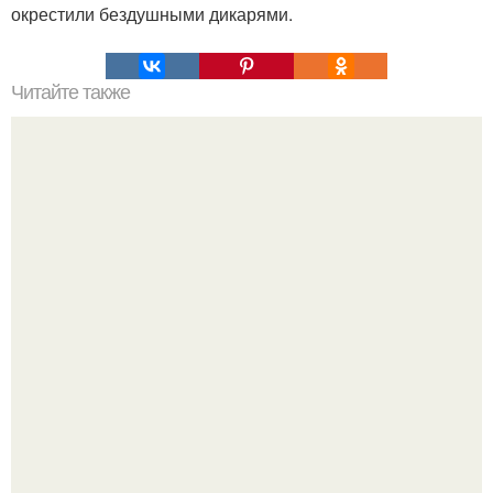
окрестили бездушными дикарями.
Читайте также
Какие симптомы коронавируса проявляются на первый
день инфекции у взрослых