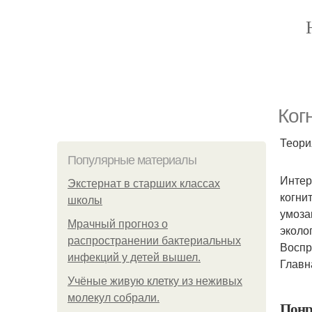
Ког
Теори
Популярные материалы
Интер
Экстернат в старших классах
когни
школы
умоза
Мрачный прогноз о
эколо
распространении бактериальных
Воспр
инфекций у детей вышел.
Главн
Учёные живую клетку из неживых
молекул собрали.
Понр