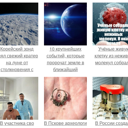
Корейский зонд
10 крупнейших
Учёные живу
нял свежий кратер
событий, которые
клетку из нежи
на луне от
пророчат земле в
молекул собра
столкновения с
ближайший
бломком Falcon 9.
миллиард лет.
В участника сво
В Пскове археологи
В России созд