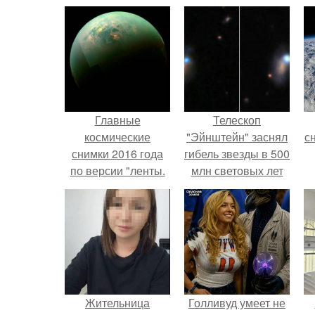
Главные
Телескоп
космические
"Эйнштейн" заснял
с
снимки 2016 года
гибель звезды в 500
по версии "ленты.
млн световых лет
от земли.
о
Жительница
Голливуд умеет не