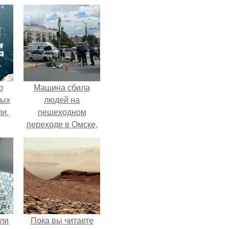
ю
Машина сбила
вых
людей на
ли.
пешеходном
переходе в Омске,
пострадали 8
человек.
али
Пока вы читаете