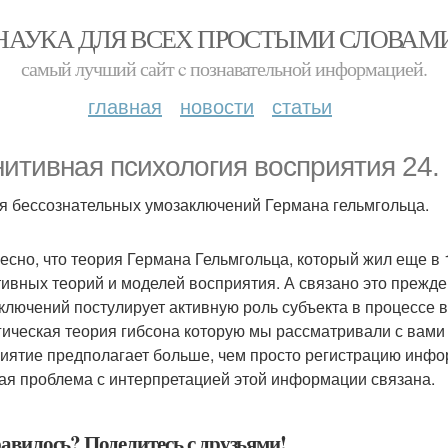
НАУКА ДЛЯ ВСЕХ ПРОСТЫМИ СЛОВАМ
самый лучший сайт c познавательной информацией.
главная
новости
статьи
нитивная психология восприятия 24.
я бессознательных умозаключений Германа гельмгольца.
есно, что теория Германа Гельмгольца, который жил еще в
тивных теорий и моделей восприятия. А связано это прежде 
ключений постулирует активную роль субъекта в процессе в
гическая теория гибсона которую мы рассматривали с вами
иятие предполагает больше, чем просто регистрацию инфор
ая проблема с интерпретацией этой информации связана.
авилось? Поделитесь с друзьями!