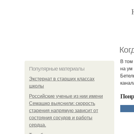
Ког
В том
на ум
Популярные материалы
Бетел
Экстернат в старших классах
канал
школы
Понр
Российские ученые из нии имени
Семашко выяснили: скорость
старения напрямую зависит от
состояния сосудов и работы
сердца.