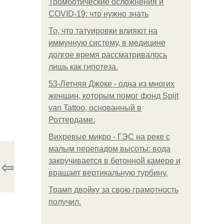
Тромботические осложнения и
COVID-19: что нужно знать
То, что татуировки влияют на
иммунную систему, в медицине
долгое время рассматривалось
лишь как гипотеза.
53-Летняя Джоке - одна из многих
женщин, которым помог фонд Spijt
van Tattoo, основанный в
Роттердаме.
Вихревые микро - ГЭС на реке с
малым перепадом высоты: вода
⇦
закручивается в бетонной камере и
вращает вертикальную турбину.
Трамп двойку за свою грамотность
получил.