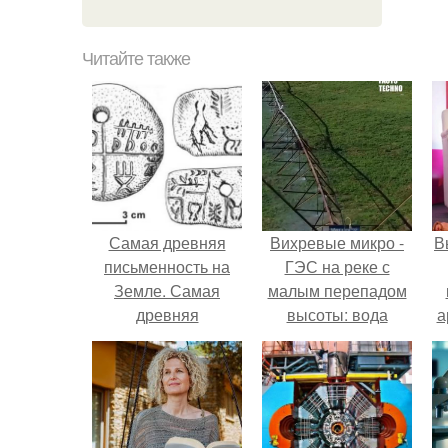
Читайте также
Самая древняя
Вихревые микро -
В
письменность на
ГЭС на реке с
Земле. Самая
малым перепадом
древняя
высоты: вода
а
письменность.
закручивается в
бетонной камере и
в
вращает
вертикальную
турбину.