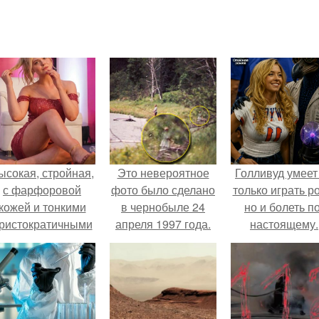
ысокая, стройная,
Это невероятное
Голливуд умеет
с фарфоровой
фото было сделано
только играть р
кожей и тонкими
в чернобыле 24
но и болеть по
ристократичными
апреля 1997 года.
настоящему.
чертами, эль
ыглядит так, будто
сошла с полотна
художника.