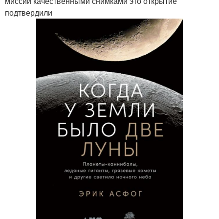
миссии качественными снимками это открытие
подтвердили