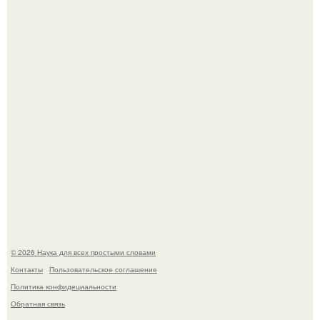
Mуж жену в Москве из-за ревности зарезал.
В сеть просочились свежие кадры со съёмок
киноадаптации "Рапунцель", и всё внимание
моментально оказалось приковано к Тиган крофт.
© 2026 Наука для всех простыми словами
Контакты
Пользовательское соглашение
Политика конфидециальности
Обратная связь