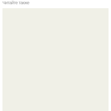
Читайте также
Мифические птицы. В мифологии разных стран большое
место занимают образы птиц.
Мрачный прогноз о распространении бактериальных
инфекций у детей вышел.