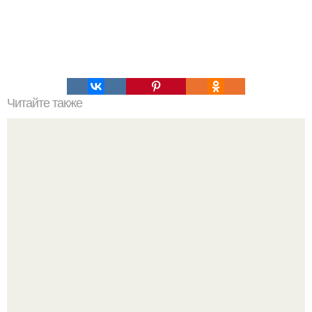
Читайте также
Как выиграть в шахматы за несколько ходов. Как
выиграть шахматную партию за несколько ходов, если
вы не умеете играть.