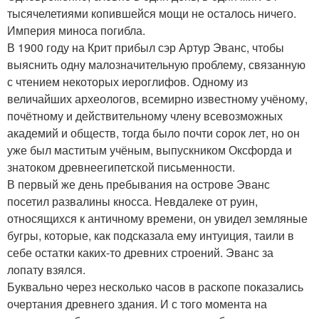
тысячелетиями копившейся мощи не осталось ничего.
Империя миноса погибла.
В 1900 году на Крит прибыл сэр Артур Эванс, чтобы
выяснить одну малозначительную проблему, связанную
с чтением некоторых иероглифов. Одному из
величайших археологов, всемирно известному учёному,
почётному и действительному члену всевозможных
академий и обществ, тогда было почти сорок лет, но он
уже был маститым учёным, выпускником Оксфорда и
знатоком древнеегипетской письменности.
В первый же день пребывания на острове Эванс
посетил развалины кносса. Невдалеке от руин,
относящихся к античному времени, он увидел земляные
бугры, которые, как подсказала ему интуиция, таили в
себе остатки каких-то древних строений. Эванс за
лопату взялся.
Буквально через несколько часов в раскопе показались
очертания древнего здания. И с того момента на