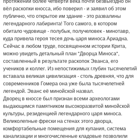
протяжении более четверти века почти безвыездно он
вёл раскопки кносса, ибо поверил - и заявил об этом
публично, что открытое им здание - это развалины
легендарного лабиринта! Того самого, в котором
обитало чудовище - полубык, получеловек - минотавр,
куда привела героя тесея дочь царя миноса Ариадна.
Сейчас в любом труде, посвященном истории Крита,
можно увидеть детальный план "Дворца Миноса",
составленный в результате раскопок Эванса, его
учеников и коллег. Из непостижимых глубин тысячелетий
вставала великая цивилизация - столь древняя, что для
современников Гомера она уже была тысячелетней
легендой. Эванс её минойской назвал.
Дворец в кноссе был признан всеми археологами
выдающимся памятником высокоразвитой минойской
культуры, резиденцией легендарного царя миноса.
Великолепные фрески на стенах этого дворца,
комфортабельные помещения для купания, система
канализации и многочисленные кладовые позволили