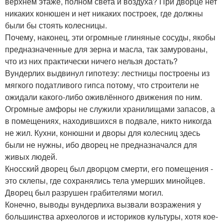
верхнем этаже, полном света и воздуха? При дворце нет
никаких конюшен и нет никаких построек, где должны
были бы стоять колесницы.
Почему, наконец, эти огромные глиняные сосуды, якобы
предназначенные для зерна и масла, так замурованы,
что из них практически ничего нельзя достать?
Вундерлих выдвинул гипотезу: лестницы построены из
мягкого податливого гипса потому, что строители не
ожидали какого-либо оживлённого движения по ним.
Огромные амфоры не служили хранилищами запасов, а
в помещениях, находившихся в подвале, никто никогда
не жил. Кухни, конюшни и дворы для колесниц здесь
были не нужны, ибо дворец не предназначался для
живых людей.
Кносский дворец был дворцом смерти, его помещения -
это склепы, где сохранялись тела умерших минойцев.
Дворец был разрушен грабителями могил.
Конечно, выводы вундерлиха вызвали возражения у
большинства археологов и историков культуры, хотя кое-