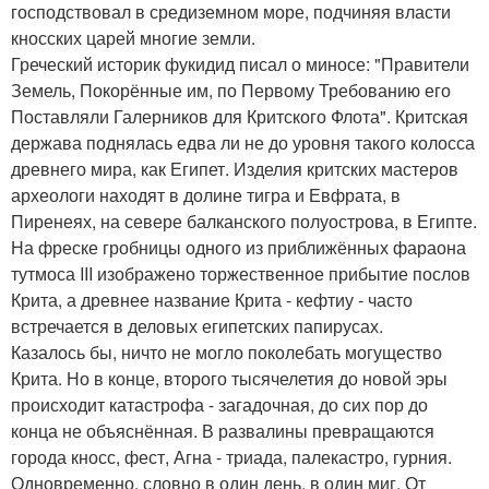
господствовал в средиземном море, подчиняя власти
кносских царей многие земли.
Греческий историк фукидид писал о миносе: "Правители
Земель, Покорённые им, по Первому Требованию его
Поставляли Галерников для Критского Флота". Критская
держава поднялась едва ли не до уровня такого колосса
древнего мира, как Египет. Изделия критских мастеров
археологи находят в долине тигра и Евфрата, в
Пиренеях, на севере балканского полуострова, в Египте.
На фреске гробницы одного из приближённых фараона
тутмоса III изображено торжественное прибытие послов
Крита, а древнее название Крита - кефтиу - часто
встречается в деловых египетских папирусах.
Казалось бы, ничто не могло поколебать могущество
Крита. Но в конце, второго тысячелетия до новой эры
происходит катастрофа - загадочная, до сих пор до
конца не объяснённая. В развалины превращаются
города кносс, фест, Агна - триада, палекастро, гурния.
Одновременно, словно в один день, в один миг. От