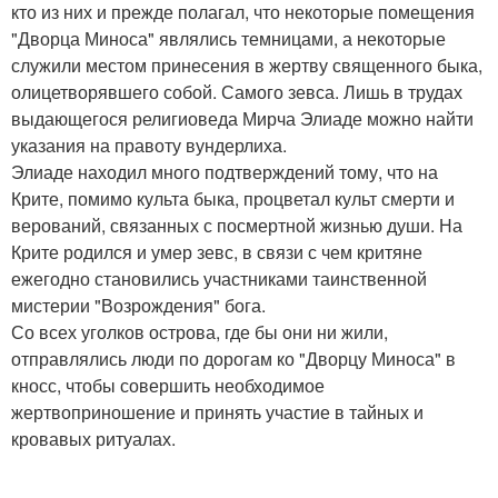
кто из них и прежде полагал, что некоторые помещения
"Дворца Миноса" являлись темницами, а некоторые
служили местом принесения в жертву священного быка,
олицетворявшего собой. Самого зевса. Лишь в трудах
выдающегося религиоведа Мирча Элиаде можно найти
указания на правоту вундерлиха.
Элиаде находил много подтверждений тому, что на
Крите, помимо культа быка, процветал культ смерти и
верований, связанных с посмертной жизнью души. На
Крите родился и умер зевс, в связи с чем критяне
ежегодно становились участниками таинственной
мистерии "Возрождения" бога.
Со всех уголков острова, где бы они ни жили,
отправлялись люди по дорогам ко "Дворцу Миноса" в
кносс, чтобы совершить необходимое
жертвоприношение и принять участие в тайных и
кровавых ритуалах.