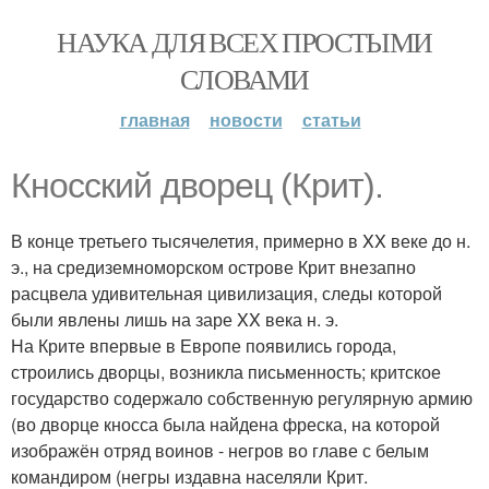
НАУКА ДЛЯ ВСЕХ ПРОСТЫМИ
СЛОВАМИ
главная
новости
статьи
Кносский дворец (Крит).
В конце третьего тысячелетия, примерно в XX веке до н.
э., на средиземноморском острове Крит внезапно
расцвела удивительная цивилизация, следы которой
были явлены лишь на заре XX века н. э.
На Крите впервые в Европе появились города,
строились дворцы, возникла письменность; критское
государство содержало собственную регулярную армию
(во дворце кносса была найдена фреска, на которой
изображён отряд воинов - негров во главе с белым
командиром (негры издавна населяли Крит.