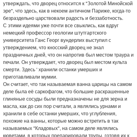
утверждать, что дворец относится к "Золотой Минойской
эре", что здесь, как в некоем античном Париже, когда-то
безраздельно царствовали радость и беззаботность.
С этими идеями уже почти все свыклись, как вдруг
немецкий профессор геологии штутгартского
университета Ганс Георг вундерлих выступил с
утверждением, что кносский дворец не знал
праздничных дней, что он напротив был местом траура и
печали. Он утверждает, что дворец был местом культа
смерти. Здесь ' хранили останки умерших и
приготавливали мумии.
Он считает, что так называемая ванна царицы на самом
деле была её саркофагом, что большие раскрашенные
глиняные сосуды были предназначены не для зерна и
масла, как до сих пор считали, а являлись урнами и
хранили в себе останки умерших, что углубления,
похожие на ванны, которые можно встретить в так
называемых "Кладовых", на самом деле являлись
кюветами, в которых препарировали трупы, готовя их к