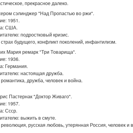
стическое, прекрасное далеко.
жером сэлинджер "Над Пропастью во ржи".
ие: 1951.
а: США.
читателю: подростковый кризис.
 страх будущего, конфликт поколений, инфантилизм.
рих Мария ремарк "Три Товарища".
ие: 1936.
а: Германия.
читателю: настоящая дружба.
 романтика, дружба, человек и война.
орис Пастернак "Доктор Живаго".
ие: 1957.
а: Ссср.
читателю: выжить в смуте.
 революция, русская любовь, утерянная Россия, человек и в