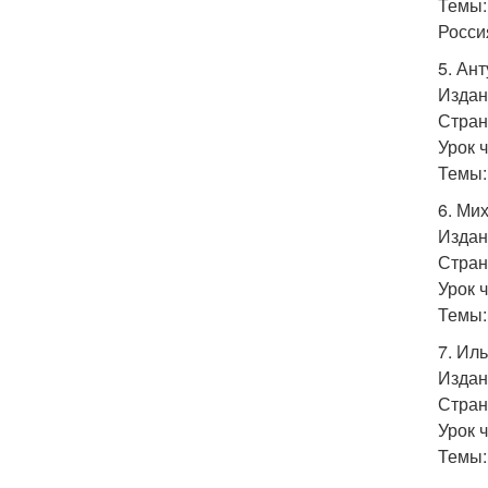
Темы:
Росси
5. Ан
Издан
Стран
Урок 
Темы:
6. Ми
Издан
Стран
Урок 
Темы:
7. Ил
Издан
Стран
Урок 
Темы: