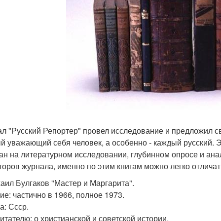
л "Русский Репортер" провел исследование и предложил св
й уважающий себя человек, а особенно - каждый русский. Э
ан на литературном исследовании, глубинном опросе и ан
торов журнала, именно по этим книгам можно легко отличат
хаил Булгаков "Мастер и Маргарита".
ие: частично в 1966, полное 1973.
а: Ссср.
читателю: о христианской и советской истории.