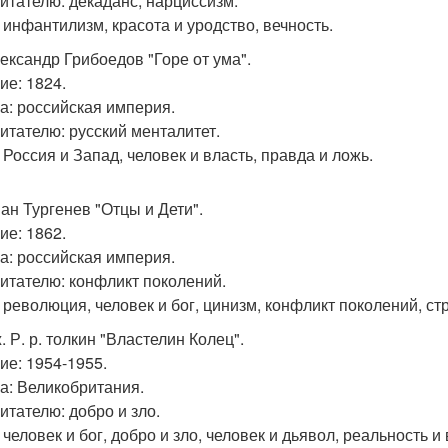
читателю: декаданс, нарциссизм.
 инфантилизм, красота и уродство, вечность.
лександр Грибоедов "Горе от ума".
ие: 1824.
а: российская империя.
читателю: русский менталитет.
 Россия и Запад, человек и власть, правда и ложь.
ван Тургенев "Отцы и Дети".
ие: 1862.
а: российская империя.
читателю: конфликт поколений.
 революция, человек и бог, цинизм, конфликт поколений, ст
. Р. р. толкин "Властелин Колец".
ие: 1954-1955.
а: Великобритания.
итателю: добро и зло.
 человек и бог, добро и зло, человек и дьявол, реальность и