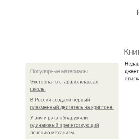
Кни
Недав
джент
Популярные материалы
отыск
Экстернат в старших классах
школы
В России создали первый
плазменный двигатель на криптоне.
У вич и рака обнаружили
одинаковый препятствующий
лечению механизм.