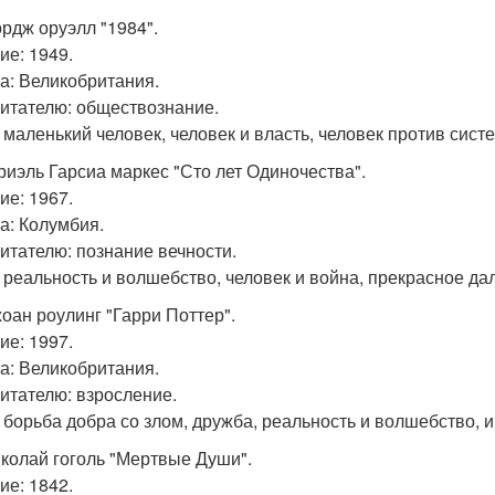
ордж оруэлл "1984".
ие: 1949.
а: Великобритания.
читателю: обществознание.
 маленький человек, человек и власть, человек против сист
бриэль Гарсиа маркес "Сто лет Одиночества".
ие: 1967.
а: Колумбия.
читателю: познание вечности.
 реальность и волшебство, человек и война, прекрасное да
жоан роулинг "Гарри Поттер".
ие: 1997.
а: Великобритания.
читателю: взросление.
 борьба добра со злом, дружба, реальность и волшебство,
иколай гоголь "Мертвые Души".
ие: 1842.