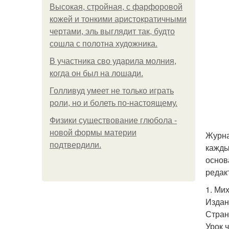
Высокая, стройная, с фарфоровой
кожей и тонкими аристократичными
чертами, эль выглядит так, будто
сошла с полотна художника.
В участника сво ударила молния,
когда он был на лошади.
Голливуд умеет не только играть
роли, но и болеть по-настоящему.
Физики существование глюбола -
новой формы материи
Журна
подтвердили.
кажды
основ
редак
1. Ми
Издан
Стран
Урок 