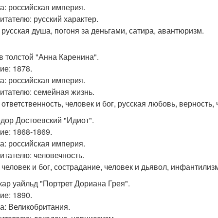
а: российская империя.
читателю: русский характер.
 русская душа, погоня за деньгами, сатира, авантюризм.
ев толстой "Анна Каренина".
ие: 1878.
а: российская империя.
читателю: семейная жизнь.
 ответственность, человек и бог, русская любовь, верность, 
едор Достоевский "Идиот".
ие: 1868-1869.
а: российская империя.
читателю: человечность.
 человек и бог, сострадание, человек и дьявол, инфантилиз
скар уайльд "Портрет Дориана Грея".
ие: 1890.
а: Великобритания.