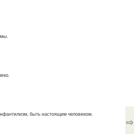
емы.
леко.
 инфантилизм, быть настоящим человеком.
⇨