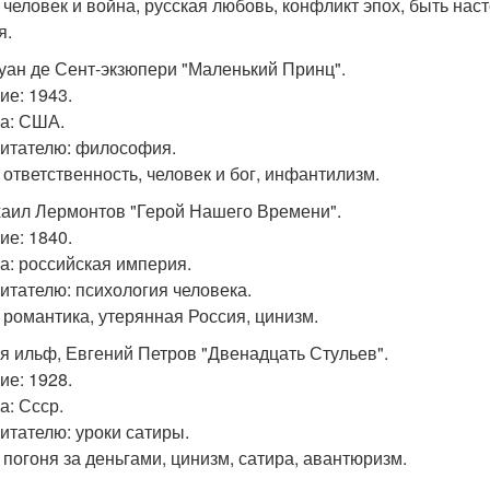
 человек и война, русская любовь, конфликт эпох, быть нас
я.
туан де Сент-экзюпери "Маленький Принц".
ие: 1943.
а: США.
читателю: философия.
 ответственность, человек и бог, инфантилизм.
хаил Лермонтов "Герой Нашего Времени".
ие: 1840.
а: российская империя.
читателю: психология человека.
 романтика, утерянная Россия, цинизм.
ья ильф, Евгений Петров "Двенадцать Стульев".
ие: 1928.
а: Ссср.
читателю: уроки сатиры.
 погоня за деньгами, цинизм, сатира, авантюризм.