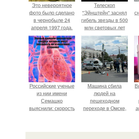
Это невероятное
Телескоп
фото было сделано
"Эйнштейн" заснял
с
в чернобыле 24
гибель звезды в 500
апреля 1997 года.
млн световых лет
от земли.
о
Российские ученые
Машина сбила
В
из нии имени
людей на
Семашко
пешеходном
выяснили: скорость
переходе в Омске,
а
старения напрямую
пострадали 8
зависит от
человек.
в
состояния сосудов
и работы сердца.