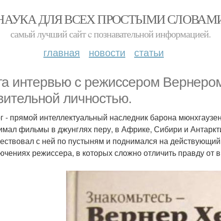
НАУКА ДЛЯ ВСЕХ ПРОСТЫМИ СЛОВАМ
самый лучший сайт c познавательной информацией.
главная
новости
статьи
га интервью с режиссером Вернером
вительной личностью.
г - прямой интеллектуальный наследник барона мюнхгаузена
имал фильмы в джунглях перу, в Африке, Сибири и Антаркти
ествовал с ней по пустыням и поднимался на действующий
ючениях режиссера, в которых сложно отличить правду от в