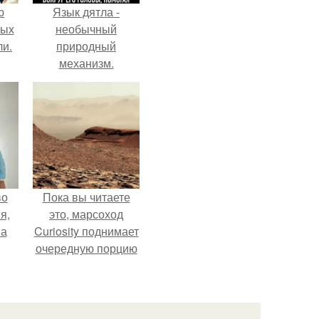
ю
Язык дятла -
вых
необычный
ли.
природный
механизм.
во
Пока вы читаете
я,
это, марсоход
на
Curiosity поднимает
очередную порцию
красной пыли. 6.