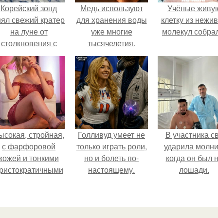
Корейский зонд
Медь используют
Учёные живу
нял свежий кратер
для хранения воды
клетку из нежи
на луне от
уже многие
молекул собра
столкновения с
тысячелетия.
бломком Falcon 9.
ысокая, стройная,
Голливуд умеет не
В участника с
с фарфоровой
только играть роли,
ударила молни
кожей и тонкими
но и болеть по-
когда он был 
ристократичными
настоящему.
лошади.
чертами, эль
ыглядит так, будто
сошла с полотна
художника.