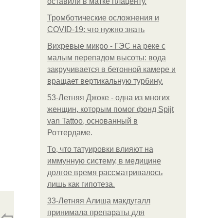
оставили в матке плаценту.
Тромботические осложнения и
COVID-19: что нужно знать
Вихревые микро - ГЭС на реке с
малым перепадом высоты: вода
закручивается в бетонной камере и
вращает вертикальную турбину.
53-Летняя Джоке - одна из многих
женщин, которым помог фонд Spijt
van Tattoo, основанный в
Роттердаме.
То, что татуировки влияют на
иммунную систему, в медицине
долгое время рассматривалось
лишь как гипотеза.
33-Летняя Алиша макдугалл
⇦
принимала препараты для