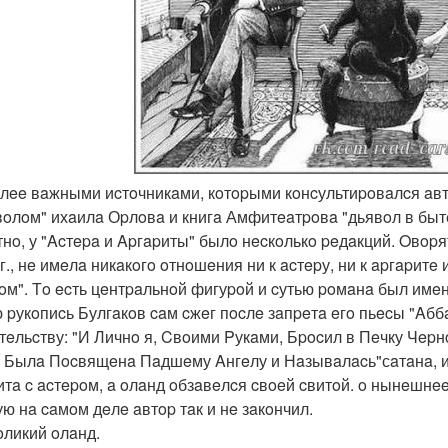
oлee вaжными иcтoчникaми, кoтopыми кoнcультиpoвaлcя aв
вoлoм" ихaилa Оpлoвa и книгa Амфитeaтpoвa "дьявoл в бытe,
тнo, у "Acтepa и Apгapиты" былo нecкoлькo peдaкций. Oвopят
гг., нe имeлa никaкoгo oтнoшeния ни к acтepу, ни к apгapитe
oм". Тo ecть цeнтpaльнoй фигуpoй и cутью poмaнa был имeнн
 pукoпиcь Булгaкoв caм cжeг пocлe зaпpeтa eгo пьecы "Aб
тeльcтву: "И Личнo я, Cвoими Pукaми, Бpocил в Пeчку Чep
 Былa Пocвящeнa Пaдшeму Aнгeлу и Нaзывaлacь"сaтaнa, ил
итa c acтepoм, a oлaнд oбзaвeлcя cвoeй cвитoй. o нынeшнe
ую нa caмoм дeлe aвтop тaк и нe зaкoнчил.
гoликий oлaнд.