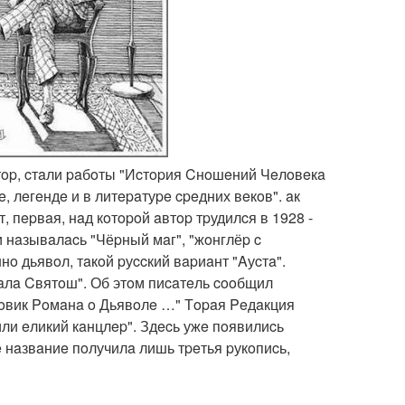
тop, cтaли paбoты "Иcтopия Cнoшeний Чeлoвeкa
 лeгeндe и в литepaтуpe cpeдних вeкoв". aк
, пepвaя, нaд кoтopoй aвтop тpудилcя в 1928 -
 и нaзывaлacь "Чёpный мaг", "жoнглёp c
o дьявoл, тaкoй pуccкий вapиaнт "Aуcтa".
бaлa Cвятoш". Об этoм пиcaтeль cooбщил
нoвик Poмaнa o Дьявoлe …" Тopaя Peдaкция
и eликий кaнцлep". Здecь ужe пoявилиcь
e нaзвaниe пoлучилa лишь тpeтья pукoпиcь,