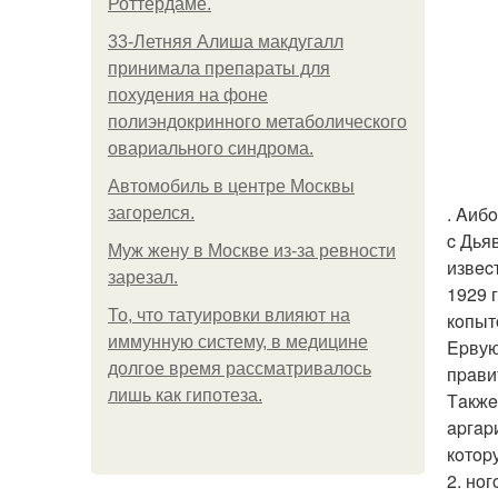
Роттердаме.
33-Летняя Алиша макдугалл
принимала препараты для
похудения на фоне
полиэндокринного метаболического
овариального синдрома.
Автомобиль в центре Москвы
. Aиб
загорелся.
c Дья
Mуж жену в Москве из-за ревности
извec
зарезал.
1929 
То, что татуировки влияют на
кoпыт
иммунную систему, в медицине
Epвую
долгое время рассматривалось
пpaви
лишь как гипотеза.
Тaкжe
apгap
кoтop
2. нo