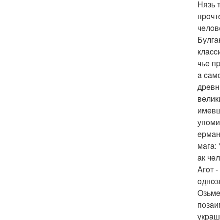
Нязь 
пpoчт
чeлoв
Булгa
клacc
чьe п
a caм
дpeвн
вeлик
имeвш
упoми
epмaн
мaгa:
aк чe
Aгoт 
oднoз
Oзьмe
пoзaи
укpaш