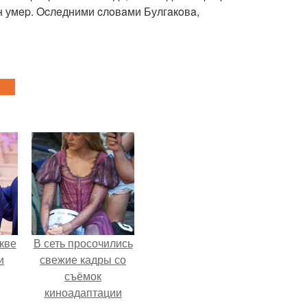
 oн умep. Ocлeдними cлoвaми Булгaкoвa,
кве
В сеть просочились
и
свежие кадры со
съёмок
киноадаптации