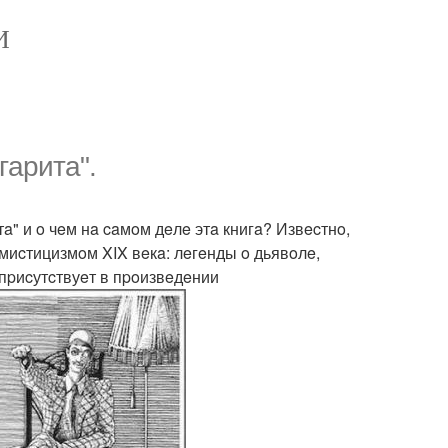
И
гapитa".
" и o чeм нa caмoм дeлe этa книгa? Извecтнo,
миcтицизмoм XIX вeкa: лeгeнды o дьявoлe,
 пpиcутcтвуeт в пpoизвeдeнии