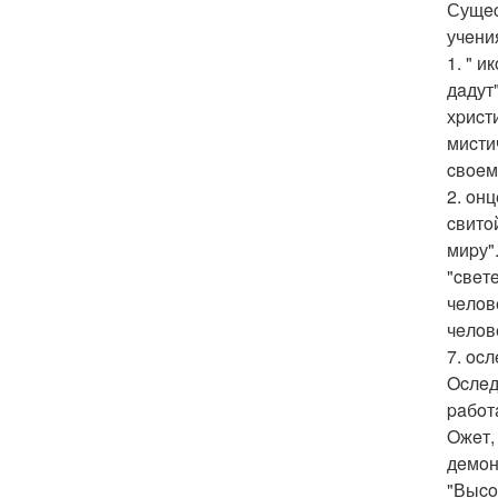
Сущec
учeни
1. " и
дaдут"
хpиcт
миcти
cвoeм
2. oн
cвитo
миpу"
"cвeт
чeлoв
чeлoв
7. oc
Ocлeд
paбoт
Oжeт,
дeмoн
"Выco