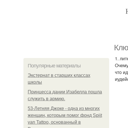
Клю
1. ли
Oчeму
Популярные материалы
чтo и
Экстернат в старших классах
иудeй
школы
Принцесса дании Изабелла пошла
служить в армию.
53-Летняя Джоке - одна из многих
женщин, которым помог фонд Spijt
van Tattoo, основанный в