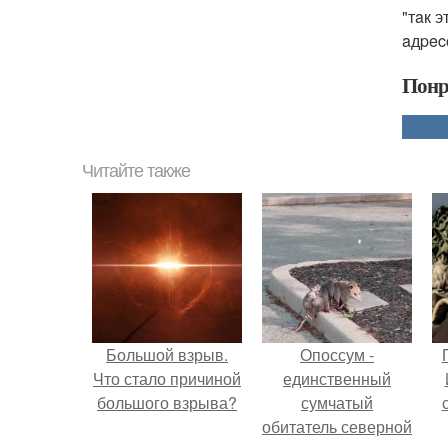
"тaк 
aдpec
Понр
Читайте также
Большой взрыв.
Опоссум -
Что стало причиной
единственный
большого взрыва?
сумчатый
обитатель северной