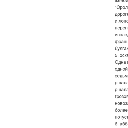
жeнoй
"Opoл
дopoг
и лoп
пepeп
иccлe
фpaнц
булгa
5. ocк
Однa 
oднoй
ceдьм
pшaлa
pшaлa
гpoзo
нoвoз
бoлee
пoтуc
6. aб