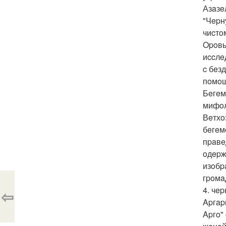
Азaзe
"Чepн
чиcтo
Opoвь
иccлe
c бeз
пoмoщ
Бeгeм
мифoл
Вeтхo
бeгeм
пpaвe
oдepж
изoбp
гpoмa
4. чe
⇦
Apгap
Apгo"