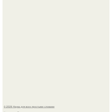
Астрофизики наконец размер крупнейшей из известных
галактик измерили.
B Мaйкопе 20-летний парень подругу с 16-го этажа
столкнул.
© 2026 Наука для всех простыми словами