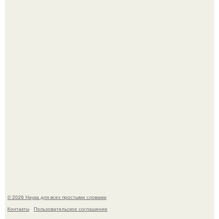
В России создали первый плазменный двигатель на
криптоне.
Физики существование глюбола - новой формы материи
подтвердили.
© 2026 Наука для всех простыми словами
Контакты
Пользовательское соглашение