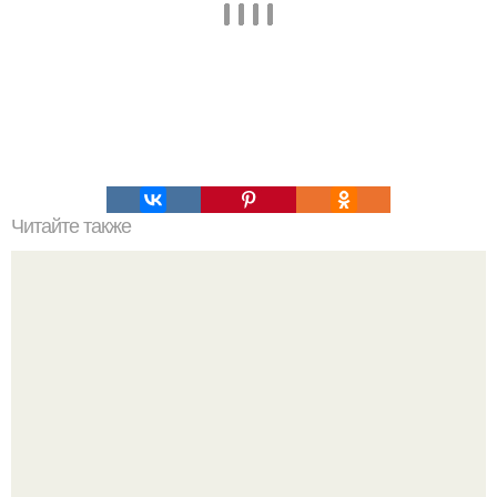
Читайте также
Это невероятное фото было сделано в чернобыле 24
апреля 1997 года.