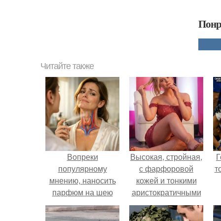
Понр
Читайте также
Вопреки
Высокая, стройная,
Г
популярному
с фарфоровой
т
мнению, наносить
кожей и тонкими
парфюм на шею
аристократичными
может быть опасно.
чертами, эль
выглядит так, будто