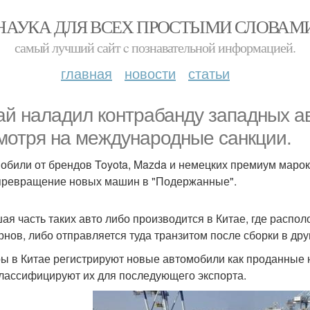
НАУКА ДЛЯ ВСЕХ ПРОСТЫМИ СЛОВАМ
самый лучший сайт c познавательной информацией.
главная
новости
статьи
ай наладил контрабанду западных а
мотря на международные санкции.
обили от брендов Toyota, Mazda и немецких премиум марок
 превращение новых машин в "Подержанные".
ая часть таких авто либо производится в Китае, где рас
рнов, либо отправляется туда транзитом после сборки в дру
ы в Китае регистрируют новые автомобили как проданные н
лассифицируют их для последующего экспорта.