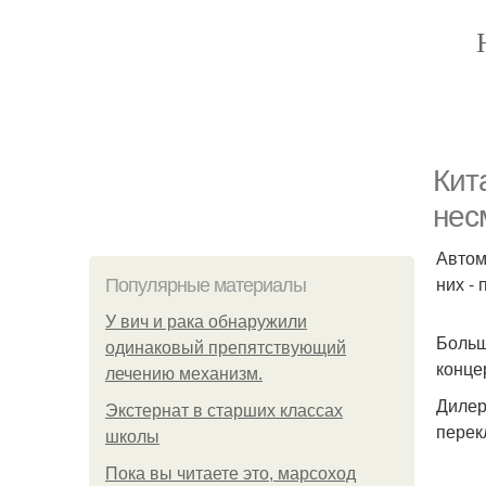
Кит
нес
Автом
них -
Популярные материалы
У вич и рака обнаружили
Больш
одинаковый препятствующий
конце
лечению механизм.
Дилер
Экстернат в старших классах
перек
школы
Пока вы читаете это, марсоход