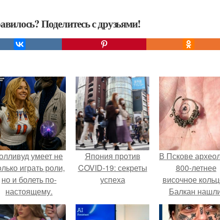
авилось? Поделитесь с друзьями!
олливуд умеет не
Япония против
В Пскове архео
олько играть роли,
COVID-19: секреты
800-летнее
но и болеть по-
успеха
височное кольц
настоящему.
Балкан нашли