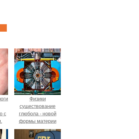
логи
Физики
существование
о с
глюбола - новой
.
формы материи
подтвердили.