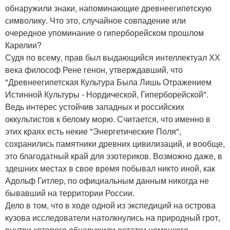
обнаружили знаки, напоминающие древнеегипетскую
символику. Что это, случайное совпадение или
очередное упоминание о гиперборейском прошлом
Карелии?
Судя по всему, прав был выдающийся интеллектуал ХХ
века философ Рене генон, утверждавший, что
"Древнеегипетская Культура Была Лишь Отражением
Истинной Культуры - Нордической, Гиперборейской".
Ведь интерес устойчив западных и российских
оккультистов к белому морю. Считается, что именно в
этих краях есть некие "Энергетические Поля",
сохранились памятники древних цивилизаций, и вообще,
это благодатный край для эзотериков. Возможно даже, в
здешних местах в свое время побывал никто иной, как
Адольф Гитлер, по официальным данным никогда не
бывавший на территории России.
Дело в том, что в ходе одной из экспедиций на острова
кузова исследователи натолкнулись на природный грот,
внутри которого обнаружили остатки немецкого