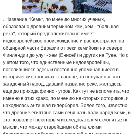
. Название "Кемь", по мнению многих ученых,
образовано древним термином кем, хем - "большая
река", который предположительно имеет
индоевропейское происхождение и распространен на
обширной части Евразии от реки кемийоки на севере
Финляндии до улуг - хем (Енисей) и других на Туве. Но с
учетом того, что единственные индоевропейцы,
поселившиеся здесь и постоянно упоминавшиеся в
исторических хрониках - славяне, то получается, что
загадочный народ, давший название реке, жил здесь
еще до прихода финно - угров. Как тут не вспомнить, что
именно в этих краях, по мнению некоторых историков, и
находилась античная гиперборея. Более того, известно,
что древние египтяне сами себя называли народ Кеми, и
это позволяет некоторым исследователям склоняться к
мысли, что между старейшими обитателями
беломорского побережья и древнейшим населением