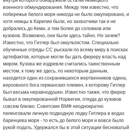
военного обмундирования. Между тем известно, что
побережье белого моря никогда не было оккупировано, и
хотя немцы в Карелии были, но захватчики так и не
добрались до Кеми, а тем более до соловков или
кузовов. Возможно, они были здесь тайно. Но зачем?
Известно, что Гитлер был оккультистом. Специально
обученные отряды СС рыскали по всему миру в поисках
артефактов, которые могли бы дать фюреру власть над
миром. Кузова же издревле считались таинственным
местом, к тому же здесь, по некоторым данным,
находится один из сохранившихся жертвенников одина,
верховного бога германских племен, к которому Гитлер
был весьма неравнодушен. Известно также, что фюрер
бывал в оккупированной Норвегии, откуда до кузовов
совсем близко. Советские ВМФ неоднократно
пеленговали личную подводную лодку Гитлера в водах
баренцева моря - то есть до белого моря и вовсе было
рукой подать. Удержался бы в этой ситуации бесноватый